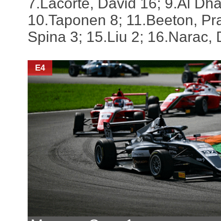
7.Lacorte, David 16; 9.Al Dha
10.Taponen 8; 11.Beeton, Pra
Spina 3; 15.Liu 2; 16.Narac, D
E4