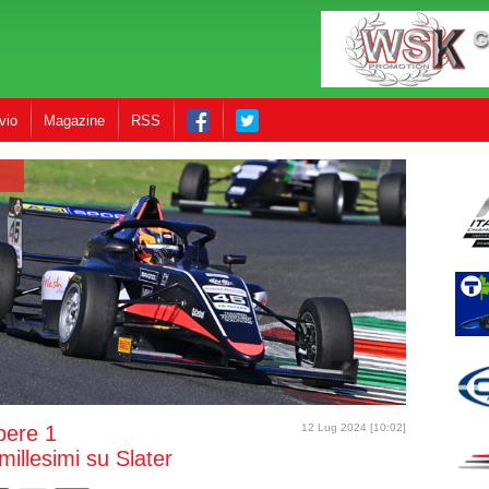
vio
Magazine
RSS
ibere 1
12 Lug 2024 [10:02]
millesimi su Slater