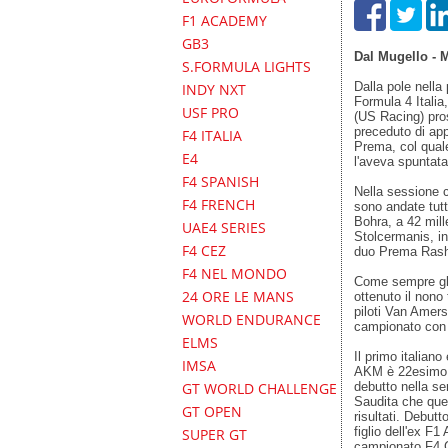
F1 ACADEMY
GB3
Dal Mugello - 
S.FORMULA LIGHTS
Dalla pole nella
INDY NXT
Formula 4 Italia
USF PRO
(US Racing) pros
preceduto di app
F4 ITALIA
Prema, col quale 
E4
l'aveva spuntata
F4 SPANISH
Nella sessione c
F4 FRENCH
sono andate tut
Bohra, a 42 mil
UAE4 SERIES
Stolcermanis, in
F4 CEZ
duo Prema Rashi
F4 NEL MONDO
Come sempre gli
24 ORE LE MANS
ottenuto il non
piloti Van Amers
WORLD ENDURANCE
campionato con 1
ELMS
Il primo italian
IMSA
AKM è 22esimo c
debutto nella se
GT WORLD CHALLENGE
Saudita che que
GT OPEN
risultati. Debut
figlio dell'ex F
SUPER GT
campionato F4 