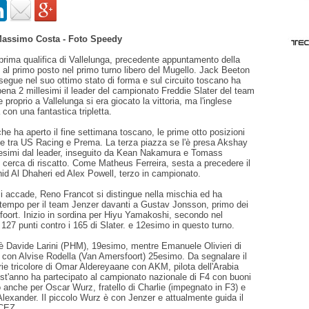
Massimo Costa - Foto Speedy
 prima qualifica di Vallelunga, precedente appuntamento della
, al primo posto nel primo turno libero del Mugello. Jack Beeton
egue nel suo ottimo stato di forma e sul circuito toscano ha
ena 2 millesimi il leader del campionato Freddie Slater del team
proprio a Vallelunga si era giocato la vittoria, ma l'inglese
 con una fantastica tripletta.
he ha aperto il fine settimana toscano, le prime otto posizioni
te tra US Racing e Prema. La terza piazza se l'è presa Akshay
lesimi dal leader, inseguito da Kean Nakamura e Tomass
 cerca di riscatto. Come Matheus Ferreira, sesta a precedere il
d Al Dhaheri ed Alex Powell, terzo in campionato.
 accade, Reno Francot si distingue nella mischia ed ha
o tempo per il team Jenzer davanti a Gustav Jonsson, primo dei
foort. Inizio in sordina per Hiyu Yamakoshi, secondo nel
27 punti contro i 165 di Slater. e 12esimo in questo turno.
o è Davide Larini (PHM), 19esimo, mentre Emanuele Olivieri di
on Alvise Rodella (Van Amersfoort) 25esimo. Da segnalare il
rie tricolore di Omar Aldereyaane con AKM, pilota dell'Arabia
st'anno ha partecipato al campionato nazionale di F4 con buoni
to anche per Oscar Wurz, fratello di Charlie (impegnato in F3) e
1 Alexander. Il piccolo Wurz è con Jenzer e attualmente guida il
CEZ.