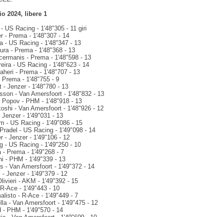
io 2024, libere 1
- US Racing - 1'48"305 - 11 giri
er - Prema - 1'48"307 - 14
a - US Racing - 1'48"347 - 13
ra - Prema - 1'48"368 - 13
cermanis - Prema - 1'48"598 - 13
eira - US Racing - 1'48"623 - 14
aheri - Prema - 1'48"707 - 13
- Prema - 1'48"755 - 9
 - Jenzer - 1'48"780 - 13
sson - Van Amersfoort - 1'48"832 - 13
n Popov - PHM - 1'48"918 - 13
oshi - Van Amersfoort - 1'48"926 - 12
 Jenzer - 1'49"031 - 13
 - US Racing - 1'49"086 - 15
Pradel - US Racing - 1'49"098 - 14
r - Jenzer - 1'49"106 - 12
g - US Racing - 1'49"250 - 10
 - Prema - 1'49"268 - 7
ni - PHM - 1'49"339 - 13
s - Van Amersfoort - 1'49"372 - 14
- Jenzer - 1'49"379 - 12
ivieri - AKM - 1'49"392 - 15
R-Ace - 1'49"443 - 10
listo - R-Ace - 1'49"449 - 7
lla - Van Amersfoort - 1'49"475 - 12
 - PHM - 1'49"570 - 14