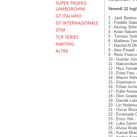
SUPER TROFEO
LAMBORGHINI
Venerdì 12 lugl
GT ITALIANO
1 - Jack Beeton 
GT INTERNAZIONALE
2 - Freddie Slat
3 - Akshay Bohr
DTM
4 - Kean Nakamu
5 - Tomass Stol
TCR SERIES
6 - Matheus Ferr
KARTING
7 - Rashid Al Dh
8 - Alex Powell 
ALTRE
9 - Reno Francot
10 - Gustav Jon
11 - Maksimilia
12 - Hiyu Yamak
13 - Enea Frey -
14 - Maxim Rehm
15 - Gianmarco 
16 - Ethan Ische
17 - Kabir Anura
18 - Dion Gowda
19 - Davide Lari
20 - Lin Hodeniu
21 - Oscar Wurz 
22 - Emanuele Ol
23 - Enzo Yeh - 
24 - Luka Samma
25 - Alvise Rode
26 - Kamal Mrad