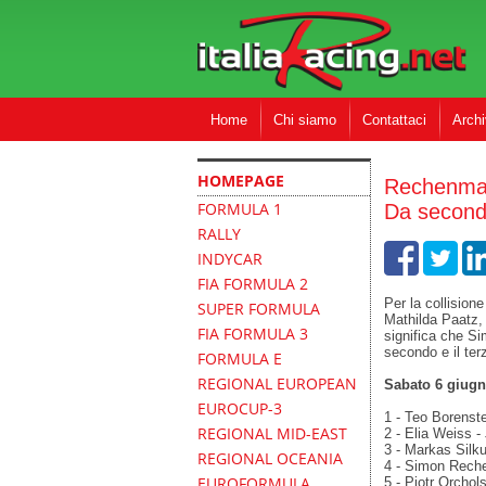
Home
Chi siamo
Contattaci
Archi
F4 CEZ
HOMEPAGE
Rechenmac
FORMULA 1
Da secondo
RALLY
INDYCAR
FIA FORMULA 2
Per la collision
SUPER FORMULA
Mathilda Paatz, 
FIA FORMULA 3
significa che S
secondo e il ter
FORMULA E
REGIONAL EUROPEAN
Sabato 6 giugno
EUROCUP-3
1 - Teo Borenstei
REGIONAL MID-EAST
2 - Elia Weiss -
3 - Markas Silk
REGIONAL OCEANIA
4 - Simon Rech
EUROFORMULA
5 - Piotr Orchol