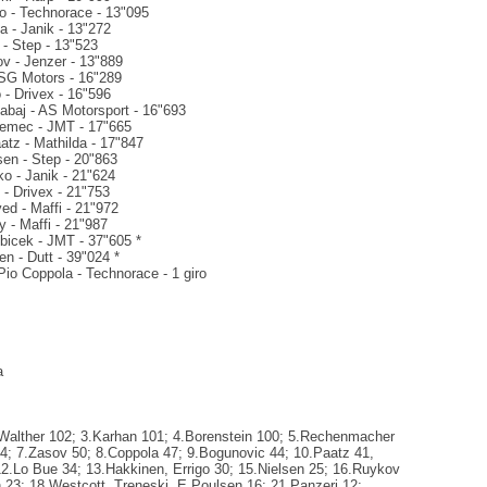
go - Technorace - 13"095
a - Janik - 13"272
 - Step - 13"523
ov - Jenzer - 13"889
- SG Motors - 16"289
 - Drivex - 16"596
Sabaj - AS Motorsport - 16"693
Nemec - JMT - 17"665
atz - Mathilda - 17"847
sen - Step - 20"863
ko - Janik - 21"624
 - Drivex - 21"753
ved - Maffi - 21"972
 - Maffi - 21"987
icek - JMT - 37"605 *
n - Dutt - 39"024 *
Pio Coppola - Technorace - 1 giro
a
Walther 102; 3.Karhan 101; 4.Borenstein 100; 5.Rechenmacher
64; 7.Zasov 50; 8.Coppola 47; 9.Bogunovic 44; 10.Paatz 41,
12.Lo Bue 34; 13.Hakkinen, Errigo 30; 15.Nielsen 25; 16.Ruykov
 23; 18.Westcott, Treneski, E.Poulsen 16; 21.Panzeri 12;