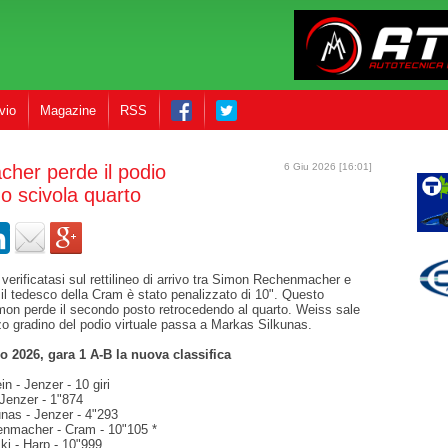
vio
Magazine
RSS
her perde il podio
6 Giu 2026 [16:01]
 scivola quarto
e verificatasi sul rettilineo di arrivo tra Simon Rechenmacher e
il tedesco della Cram è stato penalizzato di 10". Questo
imon perde il secondo posto retrocedendo al quarto. Weiss sale
zo gradino del podio virtuale passa a Markas Silkunas.
 2026, gara 1 A-B la nuova classifica
n - Jenzer - 10 giri
 Jenzer - 1"874
unas - Jenzer - 4"293
enmacher - Cram - 10"105 *
ski - Harp - 10"999