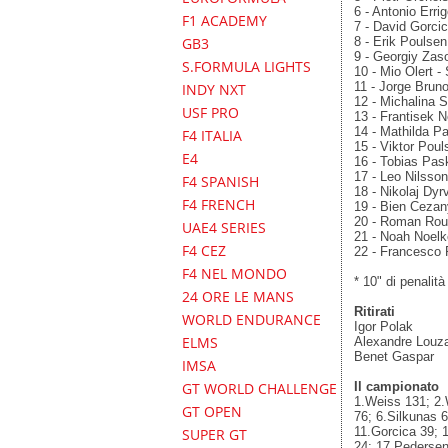
6 - Antonio Erri
F1 ACADEMY
7 - David Gorcic
GB3
8 - Erik Poulsen
9 - Georgiy Zas
S.FORMULA LIGHTS
10 - Mio Olert 
11 - Jorge Bruno
INDY NXT
12 - Michalina 
USF PRO
13 - Frantisek 
14 - Mathilda Pa
F4 ITALIA
15 - Viktor Poul
E4
16 - Tobias Pas
17 - Leo Nilsson
F4 SPANISH
18 - Nikolaj Dyr
F4 FRENCH
19 - Bien Cezany
20 - Roman Roub
UAE4 SERIES
21 - Noah Noelke
F4 CEZ
22 - Francesco 
F4 NEL MONDO
* 10" di penalità
24 ORE LE MANS
Ritirati
WORLD ENDURANCE
Igor Polak
ELMS
Alexandre Louz
Benet Gaspar
IMSA
GT WORLD CHALLENGE
Il campionato
1.Weiss 131; 2.
GT OPEN
76; 6.Silkunas 
11.Gorcica 39; 
SUPER GT
24; 17.Pedersen