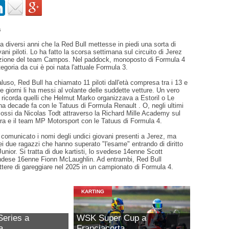
a
diversi anni che la Red Bull mettesse in piedi una sorta di
ani piloti. Lo ha fatto la scorsa settimana sul circuito di Jerez
azione del team Campos. Nel paddock, monoposto di Formula 4
tegoria da cui è poi nata l'attuale Formula 3.
aluso, Red Bull ha chiamato 11 piloti dall'età compresa tra i 13 e
re giorni li ha messi al volante delle suddette vetture. Un vero
 ricorda quelli che Helmut Marko organizzava a Estoril o Le
una decade fa con le Tatuus di Formula Renault . O, negli ultimi
mossi da Nicolas Todt attraverso la Richard Mille Academy sul
rra e il team MP Motorsport con le Tatuus di Formula 4.
comunicato i nomi degli undici giovani presenti a Jerez, ma
dei due ragazzi che hanno superato "l'esame" entrando di diritto
nior. Si tratta di due kartisti, lo svedese 14enne Scott
landese 16enne Fionn McLaughlin. Ad entrambi, Red Bull
tere di gareggiare nel 2025 in un campionato di Formula 4.
KARTING
eries a
WSK Super Cup a
a
Franciacorta