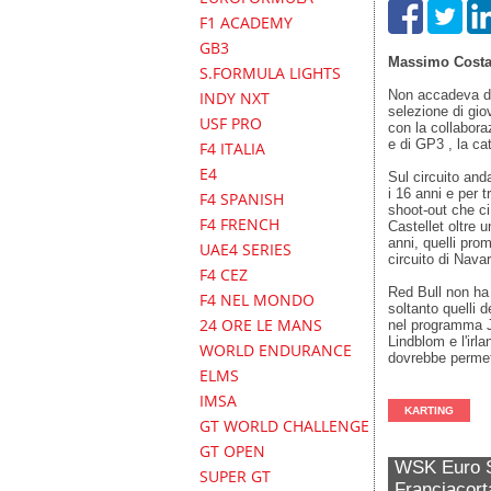
F1 ACADEMY
GB3
Massimo Cost
S.FORMULA LIGHTS
Non accadeva da 
INDY NXT
selezione di giov
USF PRO
con la collabor
e di GP3 , la ca
F4 ITALIA
E4
Sul circuito and
i 16 anni e per t
F4 SPANISH
shoot-out che ci
F4 FRENCH
Castellet oltre 
anni, quelli pro
UAE4 SERIES
circuito di Nava
F4 CEZ
Red Bull non ha 
F4 NEL MONDO
soltanto quelli 
24 ORE LE MANS
nel programma Ju
Lindblom e l'ir
WORLD ENDURANCE
dovrebbe permet
ELMS
IMSA
KARTING
GT WORLD CHALLENGE
GT OPEN
WSK Euro S
SUPER GT
Franciacort