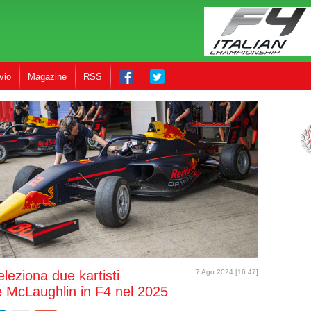
vio
Magazine
RSS
eleziona due kartisti
7 Ago 2024 [16:47]
 McLaughlin in F4 nel 2025