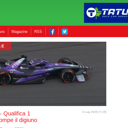
vio
Magazine
RSS
 E
 Qualifica 1
4 Lug 2026 [7:15]
ompe il digiuno