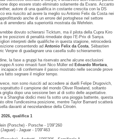
izione dopo essere stato eliminato solamente da Evans. Accanto
ünther, autore di una qualifica in costante crescita con la DS
co era riuscito ad avere la meglio su Antonio Felix da Costa nei
, approfittando anche di un errore del portoghese nel settore
a di arrendersi alla superiorità mostrata da Wehrlein.
 avrebbe dovuto schierarsi Ticktum, ma il pilota della Cupra Kiro
e tre posizioni di penalità rimediate dopo l’E-Prix di Sanya.
migliori interpreti delle qualifiche in questa stagione, retrocederà
posizione consentendo ad
Antonio Felix da Costa
, Sébastien
ic Vergne di guadagnare una casella sullo schieramento.
ne, la fase a gruppi ha riservato anche alcune esclusioni
Gruppo A sono rimasti fuori Nico Müller ed
Edoardo Mortara
,
o incapace di confermare il passo mostrato nelle seconde prove
va fatto segnare il miglior tempo.
vece, non sono riusciti ad accedere ai duelli Felipe Drugovich,
soprattutto il campione del mondo Oliver Rowland, soltanto
a griglia dopo una sessione ben al di sotto delle aspettative.
re a Shanghai dodici mesi fa sotto una pioggia battente, questa
to oltre l'undicesima posizione, mentre Taylor Barnard scatterà
ella davanti al neozelandese della Citroën.
 2026, qualifica 1
lein (Porsche) - Porsche - 1'09"260
(Jaguar) - Jaguar - 1'09"463