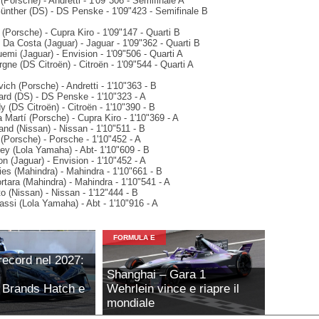
(Porsche) - Andretti - 1'09"306 - Semifinale A
Günther (DS) - DS Penske - 1'09"423 - Semifinale B
(Porsche) - Cupra Kiro - 1'09"147 - Quarti B
x Da Costa (Jaguar) - Jaguar - 1'09"362 - Quarti B
emi (Jaguar) - Envision - 1'09"506 - Quarti A
rgne (DS Citroën) - Citroën - 1'09"544 - Quarti A
vich (Porsche) - Andretti - 1'10"363 - B
ard (DS) - DS Penske - 1'10"323 - A
y (DS Citroën) - Citroën - 1'10"390 - B
 Martí (Porsche) - Cupra Kiro - 1'10"369 - A
and (Nissan) - Nissan - 1'10"511 - B
 (Porsche) - Porsche - 1'10"452 - A
ey (Lola Yamaha) - Abt- 1'10"609 - B
on (Jaguar) - Envision - 1'10"452 - A
es (Mahindra) - Mahindra - 1'10"661 - B
tara (Mahindra) - Mahindra - 1'10"541 - A
o (Nissan) - Nissan - 1'12"444 - B
assi (Lola Yamaha) - Abt - 1'10"916 - A
FORMULA E
record nel 2027:
Shanghai – Gara 1
 Brands Hatch e
Wehrlein vince e riapre il
mondiale