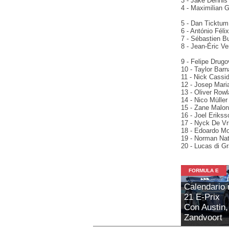
3 - Jake Dennis 
4 - Maximilian 
5 - Dan Ticktum 
6 - António Féli
7 - Sébastien Bu
8 - Jean-Éric Ve
9 - Felipe Drugo
10 - Taylor Barn
11 - Nick Cassid
12 - Josep Maria
13 - Oliver Rowl
14 - Nico Müller
15 - Zane Malon
16 - Joel Erikss
17 - Nyck De Vri
18 - Edoardo Mor
19 - Norman Nat
20 - Lucas di Gr
FORMULA E
Calendario 
21 E-Prix
Con Austin,
Zandvoort