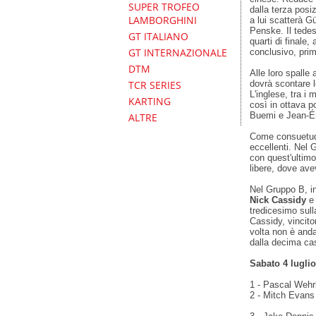
SUPER TROFEO
dalla terza pos
LAMBORGHINI
a lui scatterà G
Penske. Il tedes
GT ITALIANO
quarti di finale
GT INTERNAZIONALE
conclusivo, prim
DTM
Alle loro spalle
dovrà scontare l
TCR SERIES
L'inglese, tra i 
KARTING
così in ottava 
Buemi e Jean-Ér
ALTRE
Come consuetudi
eccellenti. Nel 
con quest'ultim
libere, dove ave
Nel Gruppo B, in
Nick Cassidy
e 
tredicesimo sull
Cassidy, vincito
volta non è anda
dalla decima cas
Sabato 4 luglio
1 - Pascal Wehr
2 - Mitch Evans 