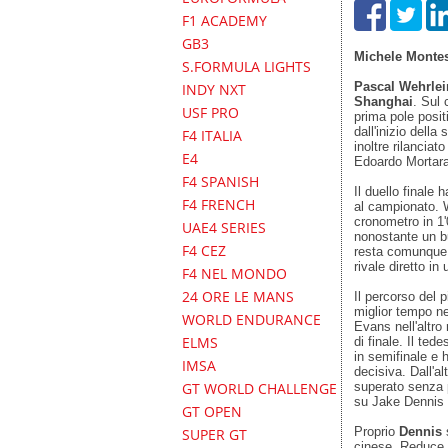
F1 ACADEMY
GB3
Michele Monte
S.FORMULA LIGHTS
Pascal Wehrle
INDY NXT
Shanghai
. Sul 
USF PRO
prima pole posit
dall'inizio della
F4 ITALIA
inoltre rilanciato
E4
Edoardo Mortara,
F4 SPANISH
Il duello finale 
F4 FRENCH
al campionato. W
cronometro in 1
UAE4 SERIES
nonostante un bu
F4 CEZ
resta comunque u
rivale diretto in
F4 NEL MONDO
24 ORE LE MANS
Il percorso del p
miglior tempo ne
WORLD ENDURANCE
Evans nell'altr
ELMS
di finale. Il te
in semifinale e 
IMSA
decisiva. Dall'a
superato senza p
GT WORLD CHALLENGE
su Jake Dennis n
GT OPEN
Proprio
Dennis
s
SUPER GT
cinese. Reduce d