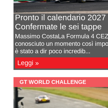
Ford: prove al banco per i
dei primi test al Paul Ri
Michele Montesano Ford continua 
 2026
ampi passi al ritorno nella class
con la sua Hypercar....
Leggi »
GT WORLD CHALLENGE