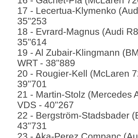
16 - Gachet-Pla (McLaren 72
17 - Lecertua-Klymenko (Audi
35"253
18 - Evrard-Magnus (Audi R8)
35"614
19 - Al Zubair-Klingmann (B
WRT - 38"889
20 - Rougier-Kell (McLaren 7
39"701
21 - Martin-Stolz (Mercedes
VDS - 40"267
22 - Bergström-Stadsbader 
43"731
23 - Aka-Perez Companc (Aud