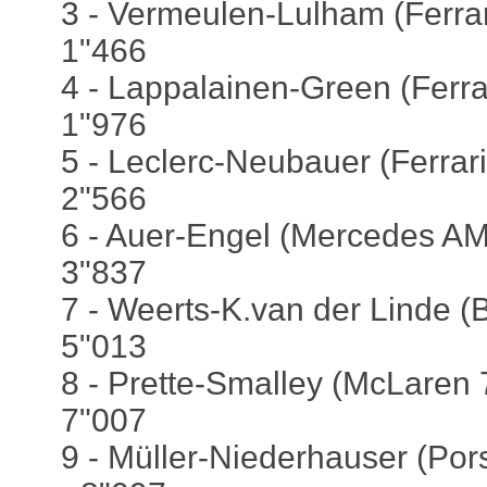
3 - Vermeulen-Lulham (Ferrari
1"466
4 - Lappalainen-Green (Ferrar
1"976
5 - Leclerc-Neubauer (Ferrari
2"566
6 - Auer-Engel (Mercedes AM
3"837
7 - Weerts-K.van der Linde 
5"013
8 - Prette-Smalley (McLaren 
7"007
9 - Müller-Niederhauser (Por