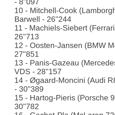
- 8"097
10 - Mitchell-Cook (Lamborgh
Barwell - 26"244
11 - Machiels-Siebert (Ferrar
26"713
12 - Oosten-Jansen (BMW M4
27"851
13 - Panis-Gazeau (Mercede
VDS - 28"157
14 - Øgaard-Moncini (Audi R8
- 30"389
15 - Hartog-Pieris (Porsche 9
30"782