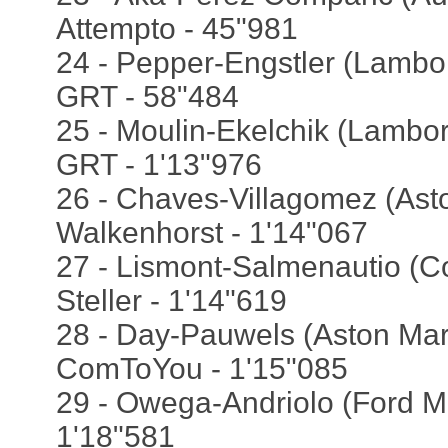
Attempto - 45"981
24 - Pepper-Engstler (Lambor
GRT - 58"484
25 - Moulin-Ekelchik (Lambor
GRT - 1'13"976
26 - Chaves-Villagomez (Asto
Walkenhorst - 1'14"067
27 - Lismont-Salmenautio (Co
Steller - 1'14"619
28 - Day-Pauwels (Aston Mart
ComToYou - 1'15"085
29 - Owega-Andriolo (Ford M
1'18"581