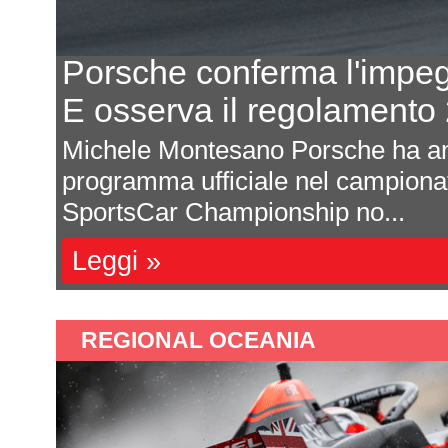
 2027
Portland - Qualifica
del WEC
Rosenqvist batte P
he il
Carlo Luciani A distanza d
WeatherTech
appuntamento di Nashvill
nuovamente in pista per ..
Leggi »
REGIONAL OCEANIA