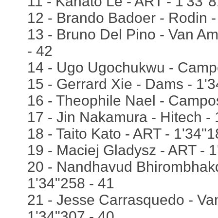
11 - Kanato Le - ART - 1'33"8
12 - Brando Badoer - Rodin -
13 - Bruno Del Pino - Van Am
- 42
14 - Ugo Ugochukwu - Campo
15 - Gerrard Xie - Dams - 1'3
16 - Theophile Nael - Campos
17 - Jin Nakamura - Hitech - 
18 - Taito Kato - ART - 1'34"1
19 - Maciej Gladysz - ART - 1
20 - Nandhavud Bhirombhakd
1'34"258 - 41
21 - Jesse Carrasquedo - Van
1'34"307 - 40