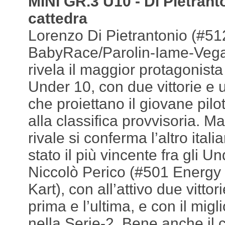
MINI GR.3 U10 - Di Pietranto
cattedra
Lorenzo Di Pietrantonio (#51
BabyRace/Parolin-Iame-Vega
rivela il maggior protagonista
Under 10, con due vittorie e
che proiettano il giovane pilot
alla classifica provvisoria. M
rivale si conferma l’altro ital
stato il più vincente fra gli U
Niccolò Perico (#501 Energ
Kart), con all’attivo due vitto
prima e l’ultima, e con il mig
nella Serie-2. Bene anche il