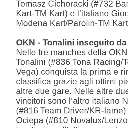
Tomasz Cichoracki (#732 Ba
Kart-TM Kart) e l’italiano Gio
Modena Kart/Parolin-TM Kart
OKN - Tonalini inseguito da
Nelle tre manches della OKN, 
Tonalini (#836 Tona Racing/T
Vega) conquista la prima e r
classifica grazie agli ottimi p
altre due gare. Nelle altre du
vincitori sono l’altro italiano
(#816 Team Driver/KR-Iame) e
Ociepa (#810 Novalux/Lenzo