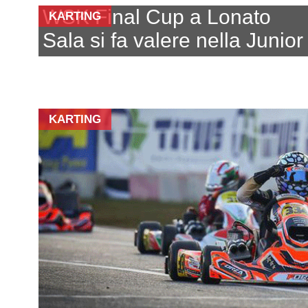
WSK Final Cup a Lonato
KARTING
Sala si fa valere nella Junior
KARTING