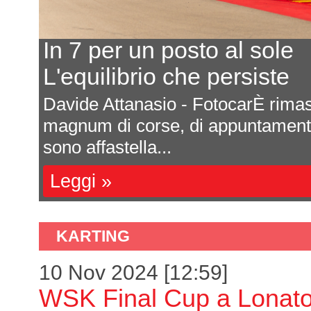
Ecco il calendario 20
Ultima prova a Mont
nel mare
Saranno sette appuntamenti tu
i, che si
Formula 4 italiana 2027. La r
una impor...
Leggi »
KARTING
10 Nov 2024 [12:59]
WSK Final Cup a Lonat