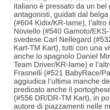
italiano è pressato da un bel
antagonisti, guidati dal belg
(#604 Kidix/KR-Iame), l’altro
Noviello (#540 Gamoto/EKS-T
svedese Carl Nellegard (#5
Kart-TM Kart), tutti con una vit
anche lo spagnolo Daniel Mi
Team Driver/KR-Iame) e l’altro
Frasnelli (#521 BabyRace/Par
aggiudica l’ultima manche del
predicato anche il portoghes
(#556 DR/DR-TM Kart), in pol
autore di piazzamenti nelle 