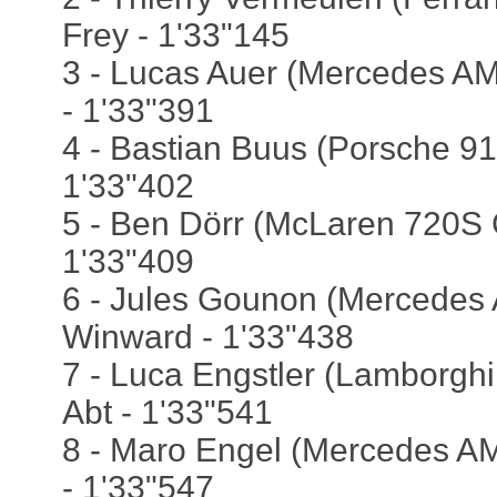
Frey - 1'33"145
3 - Lucas Auer (Mercedes A
- 1'33"391
4 - Bastian Buus (Porsche 91
1'33"402
5 - Ben Dörr (McLaren 720S G
1'33"409
6 - Jules Gounon (Mercedes
Winward - 1'33"438
7 - Luca Engstler (Lamborghi
Abt - 1'33"541
8 - Maro Engel (Mercedes A
- 1'33"547