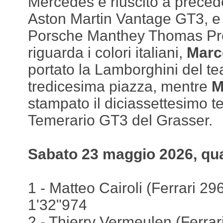
Mercedes è riuscito a precede
Aston Martin Vantage GT3, e l
Porsche Manthey Thomas Pre
riguarda i colori italiani,
Marc
portato la Lamborghini del t
tredicesima piazza, mentre
M
stampato il diciassettesimo 
Temerario GT3 del Grasser.
Sabato 23 maggio 2026, qua
1 - Matteo Cairoli (Ferrari 29
1'32"974
2 - Thierry Vermeulen (Ferrar