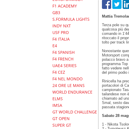
F1 ACADEMY
GB3
Mattia Tremola
S.FORMULA LIGHTS
Terza pole su qu
INDY NXT
qualcosa più degl
USF PRO
comando in 1’44”
ritoccato il prop
F4 ITALIA
tolto per track li
E4
Nonostante ques
F4 SPANISH
Motorsport comp
F4 FRENCH
polacco bravo a 
programma Top 
UAE4 SERIES
fatto vedere nell
F4 CEZ
del primo podio i
F4 NEL MONDO
Rinicella ha pre
24 ORE LE MANS
portacolori di Ca
campionato Tasan
WORLD ENDURANCE
tailandese non è
ELMS
chiamato ad una 
Smal, sesto dav
IMSA
passata stagion
GT WORLD CHALLENGE
Sabato 28 magg
GT OPEN
1 - Nikota Tsol
SUPER GT
2 - Tymoteusz K