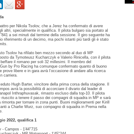
da
attro per Nikola Tsolov, che a Jerez ha confermato di avere
i altri, specialmente in qualifica. Il pilota bulgaro sia portato al
841 a sei minuti dal termine della sessione. Il giro seguente ha
rio riferimento di un decimo, ma pochi istanti più tardi gli è stato
mits.
to Tsolov ha rifilato ben mezzo secondo al duo di MP
osto da Tymoteusz Kucharczyk e Valerio Rinicella, con il pilota
beffare il romano per soli 32 millesimi. Il membro del
Gun by Pro Racing ha comunque confermato quanto di buono
e prove libere e in gara avrà l’occasione di andare alla ricerca
n carriera.
ceduto Hugh Barter, vincitore della prima corsa della stagione. Il
mpos avrà la possibilità di accorciare il divario dal leader di
apol Inthraphuvasak, rimasto escluso dalla top-10. Il pilota
 riuscito a tenere il passo dei compagni di squadra in MP e sarà
rimonta per tornare in zona punti. Buoni miglioramenti per Kirill
anti a Charlie Wurz, suo compagno di squadra in Prema nella
e.
io 2022, qualifica 1
ov - Campos - 1'44"715
ucharczyk - MP Motorsport - 1'45"244