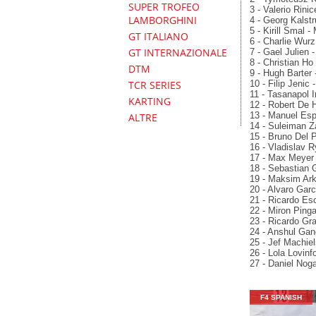
SUPER TROFEO
3 - Valerio Rini
LAMBORGHINI
4 - Georg Kalst
5 - Kirill Smal 
GT ITALIANO
6 - Charlie Wur
GT INTERNAZIONALE
7 - Gael Julien 
8 - Christian Ho
DTM
9 - Hugh Barter
10 - Filip Jenic
TCR SERIES
11 - Tasanapol 
KARTING
12 - Robert De 
13 - Manuel Espi
ALTRE
14 - Suleiman Z
15 - Bruno Del P
16 - Vladislav 
17 - Max Meyer
18 - Sebastian 
19 - Maksim Arkh
20 - Alvaro Gar
21 - Ricardo Es
22 - Miron Ping
23 - Ricardo Gr
24 - Anshul Gan
25 - Jef Machiel
26 - Lola Lovinf
27 - Daniel Noga
F4 SPANISH