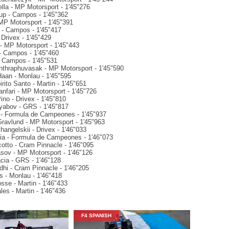
cella - MP Motorsport - 1'45"276
rup - Campos - 1'45"362
- MP Motorsport - 1'45"391
z - Campos - 1'45"417
- Drivex - 1'45"429
 - MP Motorsport - 1'45"443
 - Campos - 1'45"460
 - Campos - 1'45"531
Inthraphuvasak - MP Motorsport - 1'45"590
Haan - Monlau - 1'45"595
rito Santo - Martin - 1'45"651
anfari - MP Motorsport - 1'45"726
ino - Drivex - 1'45"810
Ryabov - GRS - 1'45"817
 - Formula de Campeones - 1'45"937
Gravlund - MP Motorsport - 1'45"963
angelskii - Drivex - 1'46"033
cia - Formula de Campeones - 1'46"073
cotto - Cram Pinnacle - 1'46"095
asov - MP Motorsport - 1'46"126
acia - GRS - 1'46"128
dhi - Cram Pinnacle - 1'46"205
s - Monlau - 1'46"418
osse - Martin - 1'46"433
les - Martin - 1'46"436
F4 SPANISH