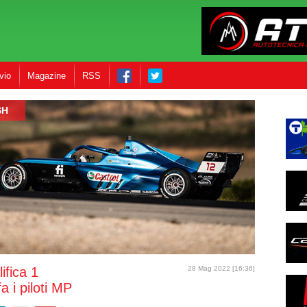
vio
Magazine
RSS
SH
ifica 1
28 Mag 2022 [16:36]
a i piloti MP