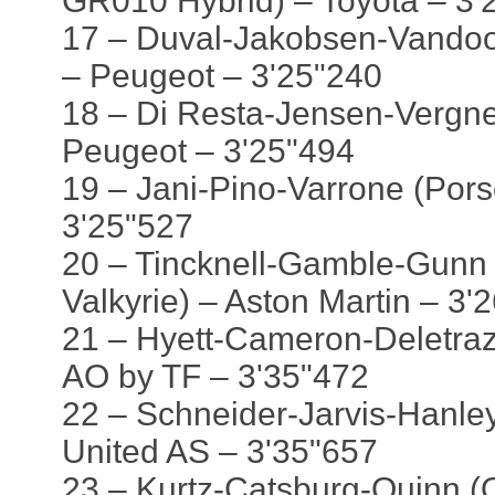
GR010 Hybrid) – Toyota – 3'
17 – Duval-Jakobsen-Vandoo
– Peugeot – 3'25"240
18 – Di Resta-Jensen-Vergn
Peugeot – 3'25"494
19 – Jani-Pino-Varrone (Pors
3'25"527
20 – Tincknell-Gamble-Gunn 
Valkyrie) – Aston Martin – 3'
21 – Hyett-Cameron-Deletraz
AO by TF – 3'35"472
22 – Schneider-Jarvis-Hanle
United AS – 3'35"657
23 – Kurtz-Catsburg-Quinn (