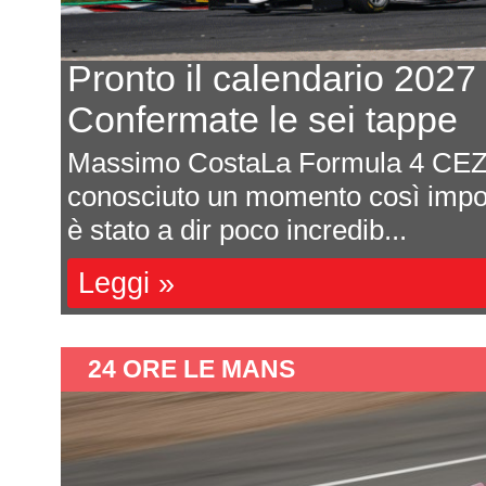
Ford: prove al b
dei primi test a
ha mai
Michele Montesano Fo
e vivace. Il 2026
ampi passi al ritorno
con la sua Hypercar..
Leggi »
24 ORE LE MANS