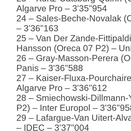
Algarve Pro – 3'35"954
24 – Sales-Beche-Novalak (
– 3'36"163
25 – Van Der Zande-Fittipald
Hansson (Oreca 07 P2) – Uni
26 – Gray-Masson-Perera (O
Panis – 3'36"588
27 – Kaiser-Fluxa-Pourchaire
Algarve Pro – 3'36"612
28 – Smiechowski-Dillmann-Y
P2) – Inter Europol – 3'36"95
29 – Lafargue-Van Uitert-Alv
– IDEC – 3'37"004