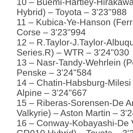
10 – Buemi-Hartley-Hirakaw
Hybrid) – Toyota – 3'23"988
11 – Kubica-Ye-Hanson (Ferr
Corse – 3'23"994
12 – R.Taylor-J.Taylor-Albuq
Series.R) – WTR – 3'24"030
13 – Nasr-Tandy-Wehrlein (P
Penske – 3'24"584
14 – Chatin-Habsburg-Milesi 
Alpine – 3'24"667
15 – Riberas-Sorensen-De An
Valkyrie) – Aston Martin – 3'
16 – Conway-Kobayashi-De V