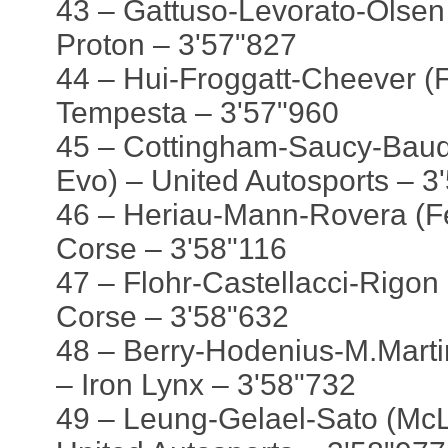
43 – Gattuso-Levorato-Olsen
Proton – 3'57"827
44 – Hui-Froggatt-Cheever (F
Tempesta – 3'57"960
45 – Cottingham-Saucy-Bau
Evo) – United Autosports – 3
46 – Heriau-Mann-Rovera (Fe
Corse – 3'58"116
47 – Flohr-Castellacci-Rigon 
Corse – 3'58"632
48 – Berry-Hodenius-M.Mart
– Iron Lynx – 3'58"732
49 – Leung-Gelael-Sato (Mc