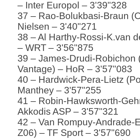
– Inter Europol – 3'39"328
37 – Rao-Bolukbasi-Braun (O
Nielsen – 3'40"271
38 – Al Harthy-Rossi-K.van 
– WRT – 3'56"875
39 – James-Drudi-Robichon (
Vantage) – HoR – 3'57"083
40 – Hardwick-Pera-Lietz (P
Manthey – 3'57"255
41 – Robin-Hawksworth-Gehr
Akkodis ASP – 3'57"321
42 – Van Rompuy-Andrade-E
Z06) – TF Sport – 3'57"690