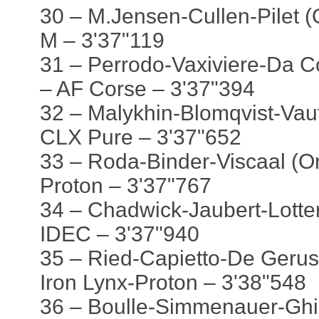
30 – M.Jensen-Cullen-Pilet 
M – 3'37"119
31 – Perrodo-Vaxiviere-Da C
– AF Corse – 3'37"394
32 – Malykhin-Blomqvist-Vaut
CLX Pure – 3'37"652
33 – Roda-Binder-Viscaal (O
Proton – 3'37"767
34 – Chadwick-Jaubert-Lotte
IDEC – 3'37"940
35 – Ried-Capietto-De Gerus
Iron Lynx-Proton – 3'38"548
36 – Boulle-Simmenauer-Ghio