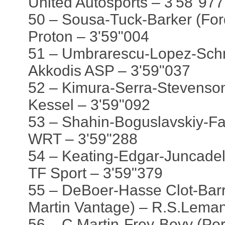
United Autosports – 3'58"977
50 – Sousa-Tuck-Barker (For
Proton – 3'59"004
51 – Umbrarescu-Lopez-Schm
Akkodis ASP – 3'59"037
52 – Kimura-Serra-Stevenson 
Kessel – 3'59"092
53 – Shahin-Boguslavskiy-F
WRT – 3'59"288
54 – Keating-Edgar-Juncadell
TF Sport – 3'59"379
55 – DeBoer-Hasse Clot-Barr
Martin Vantage) – R.S.Leman
56 – C.Martin-Frey-Bovy (Por