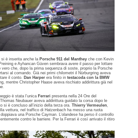
li si è inserita anche la
Porsche 911 del Manthey
che con Kevin
reining e Ayhancan Güven sembrava avere il passo per lottare
’è vero che, dopo la prima sequenza di soste, proprio la Porsche
ortarsi al comando. Già nei primi chilometri il Nürburgring aveva
tare il conto.
Dan Harper
era finito in
testacoda con la BMW
, mentre Christopher Haase aveva rischiato addirittura già nel
ne.
eggio è stata l’unica
Ferrari
presenta nella 24 Ore del
 Thomas Neubauer aveva addirittura guidato la corsa dopo le
o si è concluso all’inizio della terza ora.
Thierry Vermeulen
,
lla vettura, nel traffico di Hatzenbach ha messo una ruota
e doppiava una Porsche Cayman. L’olandese ha perso il controllo
olentemente contro le barriere. Per la Ferrari è così arrivato il ritiro