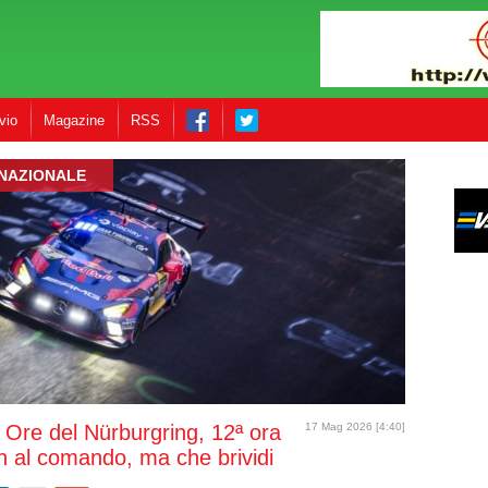
vio
Magazine
RSS
RNAZIONALE
Ore del Nürburgring, 12ª ora
17 Mag 2026 [4:40]
 al comando, ma che brividi