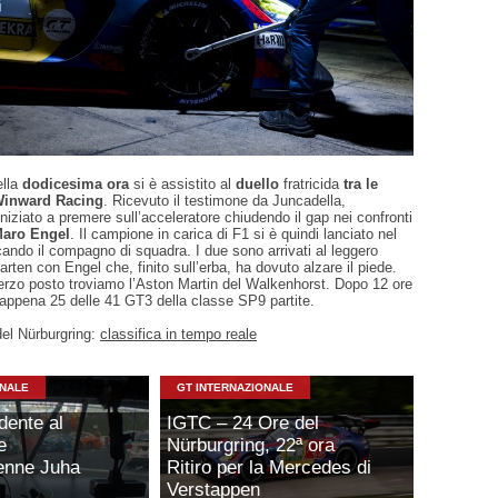
ella
dodicesima ora
si è assistito al
duello
fratricida
tra le
Winward Racing
. Ricevuto il testimone da Juncadella,
niziato a premere sull’acceleratore chiudendo il gap nei confronti
aro Engel
. Il campione in carica di F1 si è quindi lanciato nel
ando il compagno di squadra. I due sono arrivati al leggero
arten con Engel che, finito sull’erba, ha dovuto alzare il piede.
erzo posto troviamo l’Aston Martin del Walkenhorst. Dopo 12 ore
 appena 25 delle 41 GT3 della classe SP9 partite.
el Nürburgring:
classifica in tempo reale
ONALE
GT INTERNAZIONALE
dente al
IGTC – 24 Ore del
e
Nürburgring, 22ª ora
enne Juha
Ritiro per la Mercedes di
Verstappen