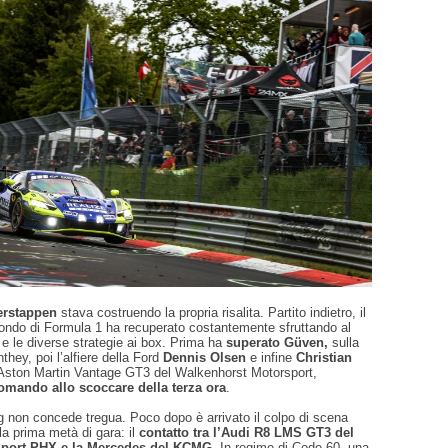
erstappen
stava costruendo la propria risalita. Partito indietro, il
ndo di Formula 1 ha recuperato costantemente sfruttando al
o e le diverse strategie ai box. Prima ha
superato Güven,
sulla
hey, poi l’alfiere della Ford
Dennis Olsen
e infine
Christian
 Aston Martin Vantage GT3 del Walkenhorst Motorsport,
omando allo scoccare della terza ora
.
g non concede tregua. Poco dopo è arrivato il colpo di scena
a prima metà di gara: il
contatto tra l’Audi R8 LMS GT3 del
Sport PHX e la Mercedes del KCMG
. In regime di Code 60, una