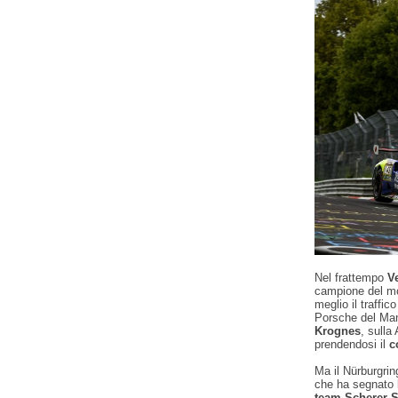
Nel frattempo
V
campione del mo
meglio il traffic
Porsche del Mant
Krognes
, sulla
prendendosi il
c
Ma il Nürburgrin
che ha segnato l
team Scherer 