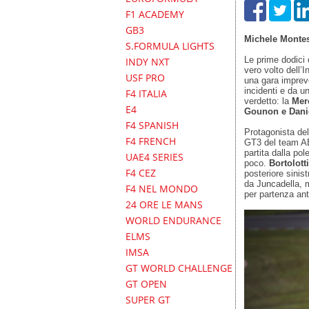
F1 ACADEMY
GB3
Michele Mont
S.FORMULA LIGHTS
Le prime dodici 
INDY NXT
vero volto dell’
USF PRO
una gara impreve
incidenti e da un
F4 ITALIA
verdetto: la
Mer
E4
Gounon e Dani
F4 SPANISH
Protagonista del
F4 FRENCH
GT3 del team AB
partita dalla pol
UAE4 SERIES
poco.
Bortolott
F4 CEZ
posteriore sini
da Juncadella, 
F4 NEL MONDO
per partenza an
24 ORE LE MANS
WORLD ENDURANCE
ELMS
IMSA
GT WORLD CHALLENGE
GT OPEN
SUPER GT