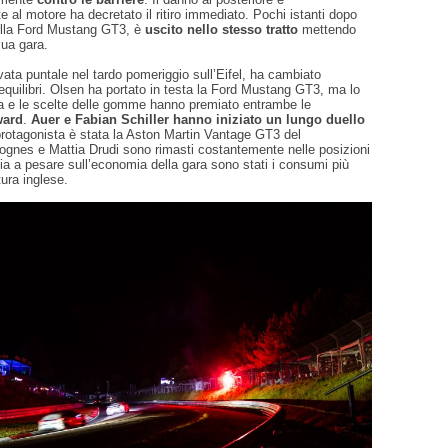
al motore ha decretato il ritiro immediato. Pochi istanti dopo
ulla Ford Mustang GT3, è
uscito nello stesso tratto
mettendo
sua gara.
ivata puntale nel tardo pomeriggio sull’Eifel, ha cambiato
quilibri. Olsen ha portato in testa la Ford Mustang GT3, ma lo
a e le scelte delle gomme hanno premiato entrambe le
ward
.
Auer e Fabian Schiller hanno iniziato un lungo duello
 protagonista è stata la Aston Martin Vantage GT3 del
ognes e Mattia Drudi sono rimasti costantemente nelle posizioni
avia a pesare sull’economia della gara sono stati i consumi più
tura inglese.