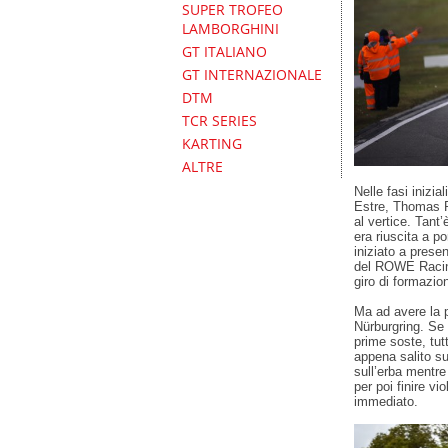
SUPER TROFEO
LAMBORGHINI
GT ITALIANO
GT INTERNAZIONALE
DTM
TCR SERIES
KARTING
ALTRE
Nelle fasi inizia
Estre, Thomas P
al vertice. Tant
era riuscita a p
iniziato a presen
del ROWE Racing
giro di formazio
Ma ad avere la p
Nürburgring. Se
prime soste, tutt
appena salito su
sull’erba mentr
per poi finire vi
immediato.