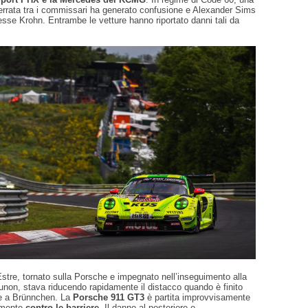
rrata tra i commissari ha generato confusione e Alexander Sims
Jesse Krohn. Entrambe le vetture hanno riportato danni tali da
Estre, tornato sulla Porsche e impegnato nell’inseguimento alla
non, stava riducendo rapidamente il distacco quando è finito
nte a Brünnchen. La
Porsche 911 GT3
è partita improvvisamente
emente
contro le barriere
. Il danno al posteriore e