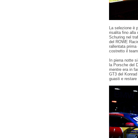
La selezione è p
risalita fino all
Schuring nel tra
del ROWE Racing
rallentata prima
costretto il team
In piena notte s
la Porsche del D
mentre era in f
GT3 del Konrad M
guasti e restare 