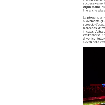
successivamente 
Arjun Maini
, s
fine anche alla 
La
pioggia
, arr
nuovamente gli e
scroscio d’acqu
Mercedes Win
in casa. L’altra
Walkenhorst. Kr
di vertice, tutt
elevati della vet