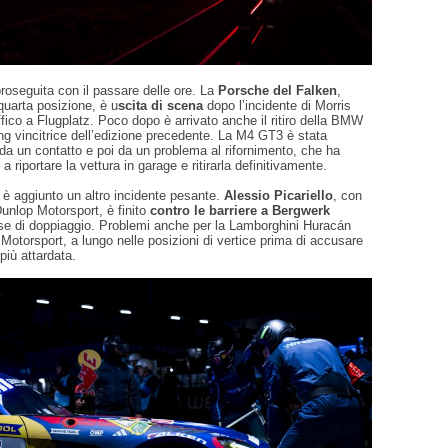
roseguita con il passare delle ore. La
Porsche del Falken
,
a quarta posizione, è u
scita di scena
dopo l’incidente di Morris
ffico a Flugplatz. Poco dopo è arrivato anche il ritiro della BMW
 vincitrice dell’edizione precedente. La M4 GT3 è stata
 da un contatto e poi da un problema al rifornimento, che ha
 a riportare la vettura in garage e ritirarla definitivamente.
i è aggiunto un altro incidente pesante.
Alessio Picariello
, con
unlop Motorsport, è finito
contro le barriere a Bergwerk
ase di doppiaggio. Problemi anche per la Lamborghini Huracán
otorsport, a lungo nelle posizioni di vertice prima di accusare
più attardata.