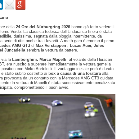
esano
ore della
24 Ore del Nürburgring 2026
hanno già fatto vedere il
Inferno Verde. La classica tedesca dell’Endurance finora è stata
dibile, durissima, segnata dalla pioggia intermittente, da
a serie di ritiri anche tra i favoriti. A metà gara è emerso il primo
cedes AMG GT3
di
Max Verstappen , Lucas Auer, Jules
el Juncadella
sembra la vettura da battere.
 via la
Lamborghini.
Marco Mapelli
, al volante della Huracán
T, era riuscito a superare immediatamente la vettura gemella
e position con Mirko Bortolotti. Il vantaggio iniziale però è durato
i
è stato subito costretto ai
box a causa di una foratura
alla
stra provocata da un contatto con la Mercedes AMG GT3 guidata
mentre la vettura di Mapelli è stata successivamente penalizzata
ticipata, compromettendo il buon avvio.