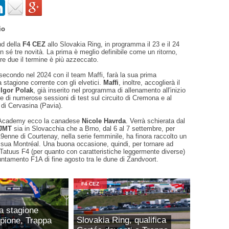
io
nd della
F4 CEZ
allo Slovakia Ring, in programma il 23 e il 24
n sé tre novità. La prima è meglio definibile come un ritorno,
tre due il termine è più azzeccato.
 secondo nel 2024 con il team Maffi, farà la sua prima
a stagione corrente con gli elvetici.
Maffi
, inoltre, accoglierà il
o
Igor Polak
, già inserito nel programma di allenamento all'inizio
re di numerose sessioni di test sul circuito di Cremona e al
 di Cervasina (Pavia).
1 Academy ecco la canadese
Nicole Havrda
. Verrà schierata dal
JMT
sia in Slovacchia che a Brno, dal 6 al 7 settembre, per
a 19enne di Courtenay, nella serie femminile, ha finora raccolto un
 sua Montréal. Una buona occasione, quindi, per tornare ad
Tatuus F4 (per quanto con caratteristiche leggermente diverse)
puntamento F1A di fine agosto tra le dune di Zandvoort.
F4 CEZ
la stagione
Slovakia Ring, qualifica
pione, Trappa