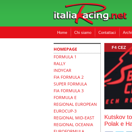
Home
Chi siamo
Contattaci
Archi
F4 CEZ
HOMEPAGE
FORMULA 1
RALLY
INDYCAR
FIA FORMULA 2
SUPER FORMULA
FIA FORMULA 3
FORMULA E
REGIONAL EUROPEAN
EUROCUP-3
Kutskov to
REGIONAL MID-EAST
Polak e Ha
REGIONAL OCEANIA
EUROFORMULA