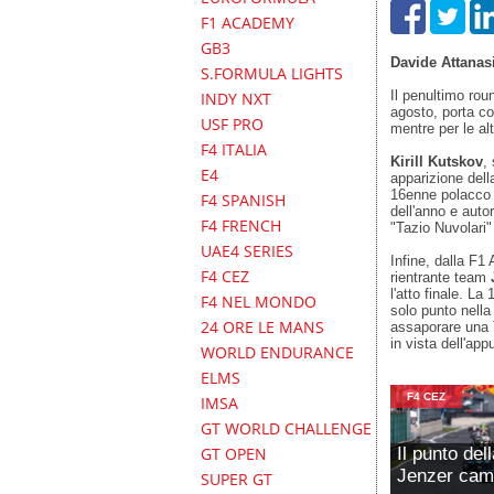
F1 ACADEMY
GB3
Davide Attanas
S.FORMULA LIGHTS
Il penultimo rou
INDY NXT
agosto, porta co
USF PRO
mentre per le al
F4 ITALIA
Kirill Kutskov
,
E4
apparizione dell
16enne polacc
F4 SPANISH
dell'anno e auto
F4 FRENCH
"Tazio Nuvolari"
UAE4 SERIES
Infine, dalla F
F4 CEZ
rientrante team
l'atto finale. L
F4 NEL MONDO
solo punto nella
24 ORE LE MANS
assaporare una 
in vista dell'ap
WORLD ENDURANCE
ELMS
F4 CEZ
IMSA
GT WORLD CHALLENGE
Il punto del
GT OPEN
Jenzer cam
SUPER GT