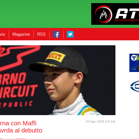
vio
Magazine
RSS
rna con Maffi
20 Ago 2025 [15:34]
vrda al debutto