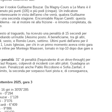
 per il rookie Guillaume Bouzar. Da Magny-Cours a Le Mans è il
tenuto più punti (105) e più podi (cinque). Un indicatore
nteressante in vista dell'anno che verrà, qualora Guillaume
 una seconda stagione. Encomiabile Rayan Caretti: questa
blema - né al motore né alla frizione - e rimonta completata, da
o.
esto al traguardo, ha ricevuto una penalità di 15 secondi per
ediando un'inutile 14esimo posto. A beneficiarne, tra gli altri,
, sesto, e Roméo Leurs, settimo. Ultimi punti dell'anno per il
a 1, Louis Iglesias, per chi in un primo momento aveva vinto gara
 e infine per Montego Maassen, tornato in top-10 dopo due gare a
 penalità
: 31" di penalità (l'equivalente di un drive-through) per
aul Roques, colpevoli di incidenti con altri piloti. Guadagna un
uin. Penalizzati anche Pablo Riccobono e Sofia Zanfari; il
limits, la seconda per sorpasso fuori pista e, di conseguenza,
ttembre 2025, gara 3
 16 giri in 30'05"285
on - 0"294
ouzar - 1"128
i - 3"076
ardi - 6"409
 - 9"886