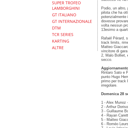
SUPER TROFEO
LAMBORGHINI
Podio, un altro,
pilota che ha ot
GT ITALIANO
potenzialmente i
GT INTERNAZIONALE
dovesse provare
volta nessun pro
DTM
13esimo a quart
TCR SERIES
Rafaël Pérard, s
KARTING
track limits, rim
Matteo Giaccardi
ALTRE
vincitore di gar
2, Malo Bolliet,
secco.
Aggiornamento
Rintaro Sato e P
punto Hugo Herro
primo per track 
irregolare.
Domenica 28 se
1 - Alex Munoz -
2 - Arthur Doris
3 - Guillaume B
4 - Rayan Carett
5 - Matteo Giacc
6 - Roméo Leurs