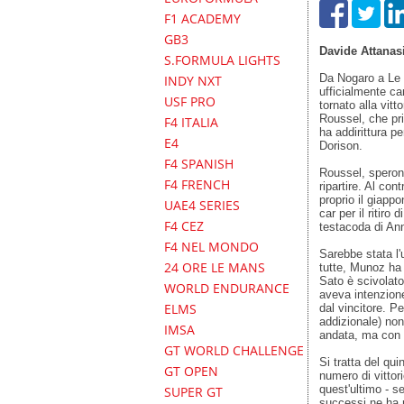
F1 ACADEMY
GB3
Davide Attanas
S.FORMULA LIGHTS
Da Nogaro a Le 
INDY NXT
ufficialmente c
USF PRO
tornato alla vit
Roussel, che pri
F4 ITALIA
ha addirittura pe
E4
Dorison.
F4 SPANISH
Roussel, sperona
F4 FRENCH
ripartire. Al co
proprio il giapp
UAE4 SERIES
car per il ritiro
F4 CEZ
testacoda di Ann
F4 NEL MONDO
Sarebbe stata l'
24 ORE LE MANS
tutte, Munoz ha 
Sato è scivolato
WORLD ENDURANCE
aveva intenzione
ELMS
dal vincitore. Pe
addizionale) non
IMSA
andata, ma con i
GT WORLD CHALLENGE
Si tratta del qu
GT OPEN
numero di vittori
quest'ultimo - s
SUPER GT
successi ne ha 