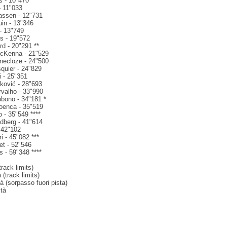
as - 10"470
- 11"033
assen - 12"731
uin - 13"346
 - 13"749
os - 19"572
rd - 20"291 **
McKenna - 21"529
necloze - 24"500
quier - 24"829
i - 25"351
jković - 28"693
rvalho - 33"990
obono - 34"181 *
roenca - 35"519
o - 35"549 ****
ldberg - 41"614
- 42"102
i - 45"082 ***
et - 52"546
 - 59"348 ****
track limits)
 (track limits)
tà (sorpasso fuori pista)
ità