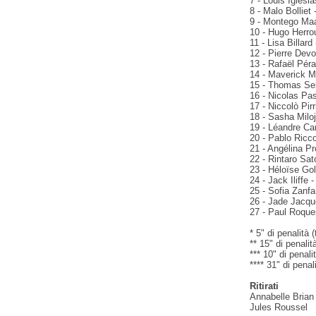
7 - Louis Iglesi
8 - Malo Bolliet 
9 - Montego Ma
10 - Hugo Herro
11 - Lisa Billard
12 - Pierre Dev
13 - Rafaël Péra
14 - Maverick 
15 - Thomas Se
16 - Nicolas Pas
17 - Niccolò Pirr
18 - Sasha Milo
19 - Léandre Ca
20 - Pablo Ricc
21 - Angélina P
22 - Rintaro Sat
23 - Héloïse Go
24 - Jack Iliffe 
25 - Sofia Zanfar
26 - Jade Jacqu
27 - Paul Roques
* 5" di penalità (
** 15" di penalità
*** 10" di penali
**** 31" di penal
Ritirati
Annabelle Brian
Jules Roussel