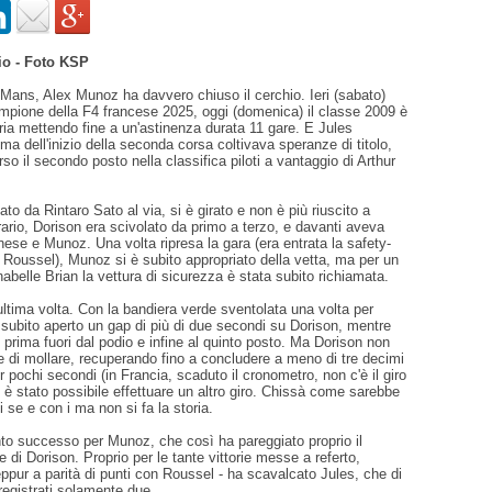
io - Foto KSP
Mans, Alex Munoz ha davvero chiuso il cerchio. Ieri (sabato)
ampione della F4 francese 2025, oggi (domenica) il classe 2009 è
toria mettendo fine a un'astinenza durata 11 gare. E Jules
ma dell'inizio della seconda corsa coltivava speranze di titolo,
rso il secondo posto nella classifica piloti a vantaggio di Arthur
to da Rintaro Sato al via, si è girato e non è più riuscito a
ntrario, Dorison era scivolato da primo a terzo, e davanti aveva
onese e Munoz. Una volta ripresa la gara (era entrata la safety-
 di Roussel), Munoz si è subito appropriato della vetta, ma per un
abelle Brian la vettura di sicurezza è stata subito richiamata.
ultima volta. Con la bandiera verde sventolata una volta per
subito aperto un gap di più di due secondi su Dorison, mentre
 prima fuori dal podio e infine al quinto posto. Ma Dorison non
 di mollare, recuperando fino a concludere a meno di tre decimi
r pochi secondi (in Francia, scaduto il cronometro, non c'è il giro
 è stato possibile effettuare un altro giro. Chissà come sarebbe
 se e con i ma non si fa la storia.
into successo per Munoz, che così ha pareggiato proprio il
e di Dorison. Proprio per le tante vittorie messe a referto,
eppur a parità di punti con Roussel - ha scavalcato Jules, che di
registrati solamente due.