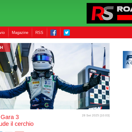
vio
Magazine
RSS
CH
 Gara 3
28 Set 2025 [10:03]
de il cerchio