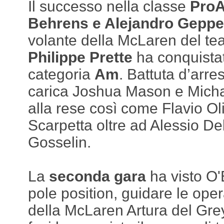
Il successo nella classe
Pro
Behrens e Alejandro Gepper
volante della McLaren del t
Philippe Prette
ha conquistato
categoria
Am
. Battuta d’arre
carica Joshua Mason e Michae
alla rese così come Flavio Ol
Scarpetta oltre ad Alessio D
Gosselin.
La
seconda gara
ha visto O'B
pole position, guidare le oper
della McLaren Artura del Gre