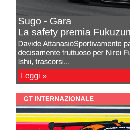
Porsche confe
E osserva il
ndo, è un periodo
Michele Montesano
zumi. Il 29enne di
programma ufficia
SportsCar Champio
Leggi »
GT INTERNAZIONALE