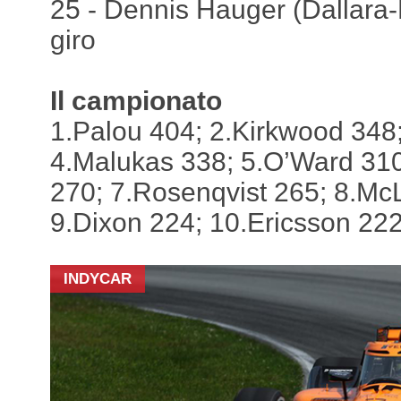
25 - Dennis Hauger (Dallara
giro
Il campionato
1.Palou 404; 2.Kirkwood 348
4.Malukas 338; 5.O’Ward 31
270; 7.Rosenqvist 265; 8.Mc
9.Dixon 224; 10.Ericsson 222
INDYCAR