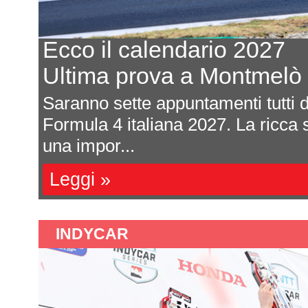
Ecco il calendario 2027
Ultima prova a Montmelò
Saranno sette appuntamenti tutti da viver
Formula 4 italiana 2027. La ricca serie t
una impor...
Leggi »
INDYCAR