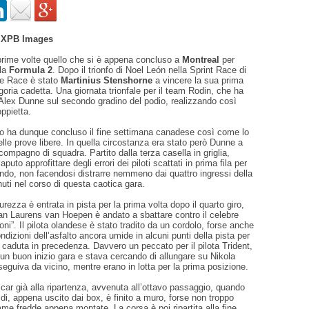
- XPB Images
rime volte quello che si è appena concluso a
Montreal
per
 la
Formula 2
. Dopo il trionfo di Noel León nella Sprint Race di
ure Race è stato
Martinius Stenshorne
a vincere la sua prima
goria cadetta. Una giornata trionfale per il team Rodin, che ha
Alex Dunne sul secondo gradino del podio, realizzando così
ppietta.
ico ha dunque concluso il fine settimana canadese così come lo
elle prove libere. In quella circostanza era stato però Dunne a
compagno di squadra. Partito dalla terza casella in griglia,
uto approfittare degli errori dei piloti scattati in prima fila per
ndo, non facendosi distrarre nemmeno dai quattro ingressi della
uti nel corso di questa caotica gara.
urezza è entrata in pista per la prima volta dopo il quarto giro,
an Laurens van Hoepen è andato a sbattare contro il celebre
ni”. Il pilota olandese è stato tradito da un cordolo, forse anche
ndizioni dell’asfalto ancora umide in alcuni punti della pista per
a caduta in precedenza. Davvero un peccato per il pilota Trident,
un buon inizio gara e stava cercando di allungare su Nikola
seguiva da vicino, mentre erano in lotta per la prima posizione.
ar già alla ripartenza, avvenuta all’ottavo passaggio, quando
di, appena uscito dai box, è finito a muro, forse non troppo
me fredde appena montate. La corsa è poi ripartita alla fine