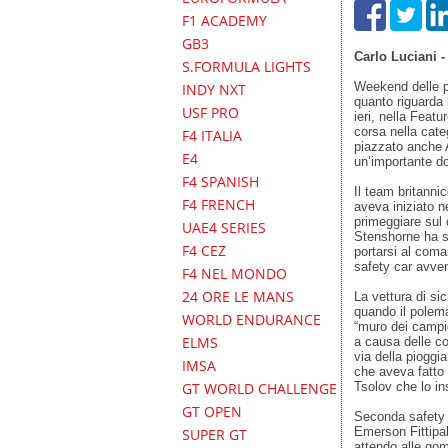
F1 ACADEMY
GB3
Carlo Luciani 
S.FORMULA LIGHTS
Weekend delle p
INDY NXT
quanto riguarda
USF PRO
ieri, nella Feat
corsa nella cate
F4 ITALIA
piazzato anche 
E4
un’importante do
F4 SPANISH
Il team britann
F4 FRENCH
aveva iniziato n
primeggiare sul 
UAE4 SERIES
Stenshorne ha sap
F4 CEZ
portarsi al coma
safety car avven
F4 NEL MONDO
24 ORE LE MANS
La vettura di sic
quando il polem
WORLD ENDURANCE
“muro dei campio
ELMS
a causa delle co
via della pioggi
IMSA
che aveva fatto 
Tsolov che lo in
GT WORLD CHALLENGE
GT OPEN
Seconda safety c
Emerson Fittipal
SUPER GT
attendo alle gom