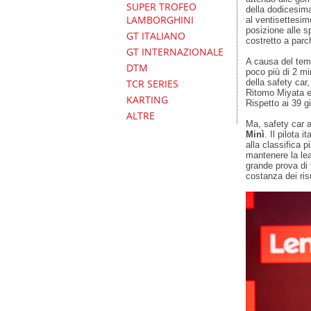
SUPER TROFEO
della dodicesima
LAMBORGHINI
al ventisettesim
posizione alle sp
GT ITALIANO
costretto a parc
GT INTERNAZIONALE
A causa del tem
DTM
poco più di 2 mi
della safety car,
TCR SERIES
Ritomo Miyata e 
KARTING
Rispetto ai 39 gi
ALTRE
Ma, safety car a
Minì
. Il pilota 
alla classifica p
mantenere la lea
grande prova di 
costanza dei risu