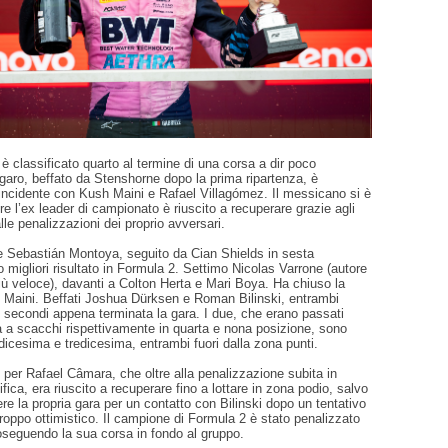
 è classificato quarto al termine di una corsa a dir poco
ulgaro, beffato da Stenshorne dopo la prima ripartenza, è
 incidente con Kush Maini e Rafael Villagómez. Il messicano si è
tre l’ex leader di campionato è riuscito a recuperare grazie agli
 alle penalizzazioni dei proprio avversari.
he Sebastián Montoya, seguito da Cian Shields in sesta
o migliori risultato in Formula 2. Settimo Nicolas Varrone (autore
iù veloce), davanti a Colton Herta e Mari Boya. Ha chiuso la
 Maini. Beffati Joshua Dürksen e Roman Bilinski, entrambi
0 secondi appena terminata la gara. I due, che erano passati
a a scacchi rispettivamente in quarta e nona posizione, sono
dicesima e tredicesima, entrambi fuori dalla zona punti.
le per Rafael Câmara, che oltre alla penalizzazione subita in
ifica, era riuscito a recuperare fino a lottare in zona podio, salvo
e la propria gara per un contatto con Bilinski dopo un tentativo
troppo ottimistico. Il campione di Formula 2 è stato penalizzato
oseguendo la sua corsa in fondo al gruppo.