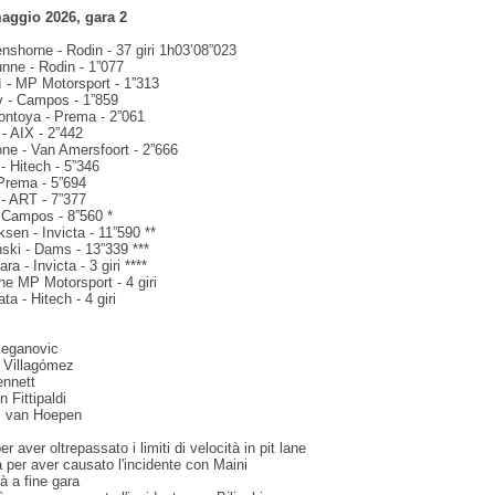
aggio 2026, gara 2
enshorne - Rodin - 37 giri 1h03’08”023
unne - Rodin - 1”077
ì - MP Motorsport - 1”313
ov - Campos - 1”859
ontoya - Prema - 2”061
 - AIX - 2”442
one - Van Amersfoort - 2”666
 - Hitech - 5”346
 Prema - 5”694
 - ART - 7”377
- Campos - 8”560 *
sen - Invicta - 11”590 **
ski - Dams - 13”339 ***
a - Invicta - 3 giri ****
he MP Motorsport - 4 giri
a - Hitech - 4 giri
 Beganovic
l Villagómez
ennett
 Fittipaldi
ns van Hoepen
per aver oltrepassato i limiti di velocità in pit lane
tà per aver causato l'incidente con Maini
tà a fine gara