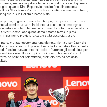
 tornata, ma si è registrata la terza neutralizzazione di giornata
o giro, quando Dino Beganovic, risalito fino alla seconda
alle di Stenshorne, è stato costretto al ritiro col motore in fumo,
heggiare la sua Dallara a bordo pista.
po perso, la gara è terminata a tempo, ma quando mancavano
nuti al termine, un altro incidente ha causato l’ultimo ingresso
 decretando di fatto la fine della corsa. Il contatto è avvenuto tra
Oliver Goethe, con quest’ultimo rimasto fermo in pista.
ri inizialmente previsti, la gara è stata accorciata a 37.
 parte, è stata nuovamente una giornata trionfale per
Gabriele
italiano, dopo il secondo posto di ieri che lo ha catapultato in vetta
iloti, è salito nuovamente sul podio, sfruttando gli errori altrui per
dership grazie alla terza piazza di questa Feature Race. Una
forza da parte del palermitano, premiato fino ad ora dalla
ltati.