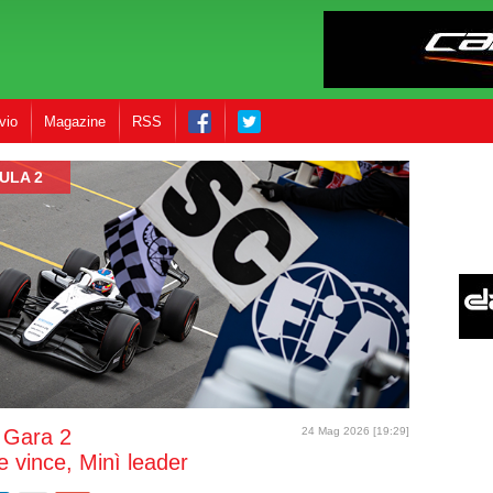
vio
Magazine
RSS
ULA 2
 Gara 2
24 Mag 2026 [19:29]
 vince, Minì leader