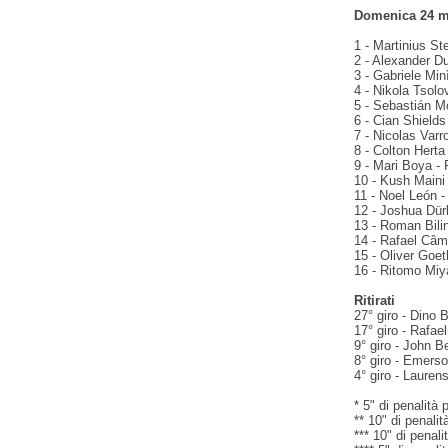
Domenica 24 m
1 - Martinius St
2 - Alexander D
3 - Gabriele Min
4 - Nikola Tsol
5 - Sebastián M
6 - Cian Shields
7 - Nicolas Varr
8 - Colton Herta
9 - Mari Boya -
10 - Kush Maini
11 - Noel León 
12 - Joshua Dürk
13 - Roman Bilin
14 - Rafael Câmar
15 - Oliver Goet
16 - Ritomo Miyat
Ritirati
27° giro - Dino
17° giro - Rafae
9° giro - John B
8° giro - Emerson
4° giro - Laure
* 5" di penalità 
** 10" di penali
*** 10" di penali