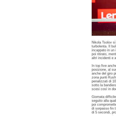
Nikola Tsolov si
turbolenta. Il b
incappato in un
poi ritirato, men
altri incidenti e
In top five anc
posizione, al su
anche del giro p
zona punti Kush
penalizzati di 1
sotto la bandier
scesi così in do
Giornata diffici
seguito alla qual
poi comprometter
di sorpasso fin 
di 5 secondi, pr