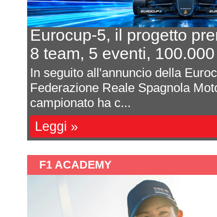
ogetto prende forma
In
, 100.000 euro al primo
L'
o della Eurocup-5 da parte della
Dav
agnola Motorsport (RFEDA), il
mag
son
Le
F1 ACADEMY