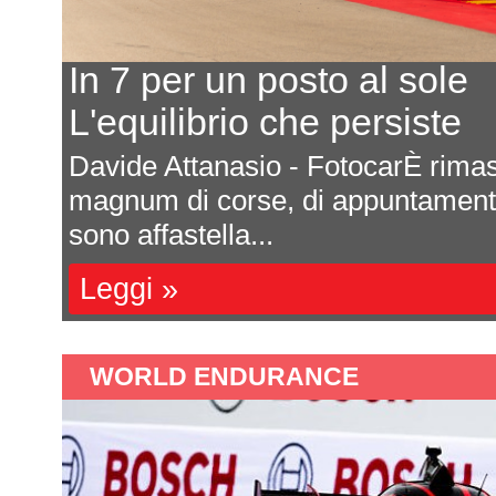
Ecco il calendario 2027
Ultima prova a Montmelò
are
Saranno sette appuntamenti tutti da
e si
Formula 4 italiana 2027. La ricca s
una impor...
Leggi »
WORLD ENDURANCE