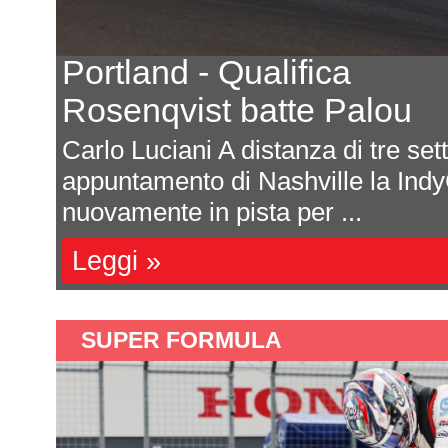
Le proteste dei tea
Le risposte del pro
ultimo
Massimo CostaLe ultime g
a
scatenato un po' di scompig
decisione del direttor...
Leggi »
SUPER FORMULA