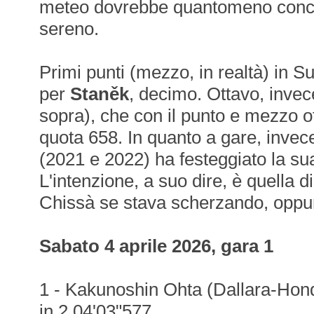
meteo dovrebbe quantomeno conce
sereno.
Primi punti (mezzo, in realtà) in 
per
Staněk
, decimo. Ottavo, inve
sopra), che con il punto e mezzo ot
quota 658. In quanto a gare, invec
(2021 e 2022) ha festeggiato la s
L'intenzione, a suo dire, è quella d
Chissà se stava scherzando, oppur
Sabato 4 aprile 2026, gara 1
1 - Kakunoshin Ohta (Dallara-Honda
in 2.04'03"577