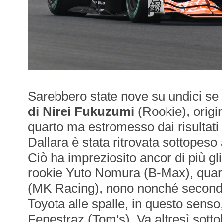
Sarebbero state nove su undici se
di Nirei Fukuzumi
(Rookie), origi
quarto ma estromesso dai risultati f
Dallara è stata ritrovata sottopeso 
Ciò ha impreziosito ancor di più gli 
rookie Yuto Nomura (B-Max), qua
(MK Racing), nono nonché secondo
Toyota alle spalle, in questo senso
Fenestraz (Tom's). Va altresì sottol