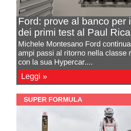
e al banco per il V8 in attesa
test al Paul Ricard della LMDh
sano Ford continua ad avvicinarsi ad
ritorno nella classe regina del FIA WEC
ercar....
SUPER FORMULA