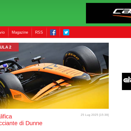
vio
Magazine
RSS
ULA 2
ifica
25 Lug 2025 [15:39]
cciante di Dunne