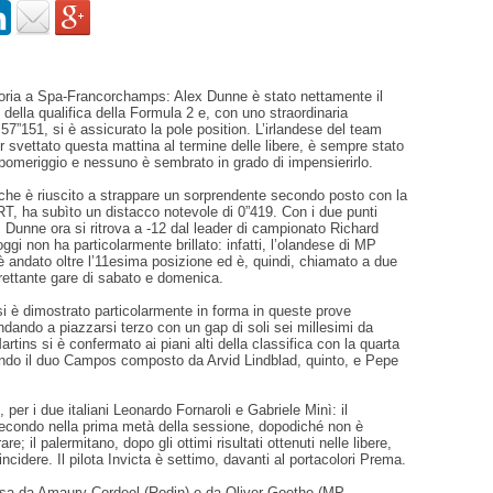
toria a Spa-Francorchamps: Alex Dunne è stato nettamente il
e della qualifica della Formula 2 e, con uno straordinaria
’57”151, si è assicurato la pole position. L’irlandese del team
 svettato questa mattina al termine delle libere, è sempre stato
pomeriggio e nessuno è sembrato in grado di impensierirlo.
che è riuscito a strappare un sorprendente secondo posto con la
T, ha subìto un distacco notevole di 0”419. Con i due punti
, Dunne ora si ritrova a -12 dal leader di campionato Richard
ggi non ha particolarmente brillato: infatti, l’olandese di MP
 andato oltre l’11esima posizione ed è, quindi, chiamato a due
trettante gare di sabato e domenica.
 è dimostrato particolarmente in forma in queste prove
dando a piazzarsi terzo con un gap di soli sei millesimi da
rtins si è confermato ai piani alti della classifica con la quarta
ndo il duo Campos composto da Arvid Lindblad, quinto, e Pepe
 per i due italiani Leonardo Fornaroli e Gabriele Minì: il
secondo nella prima metà della sessione, dopodiché non è
are; il palermitano, dopo gli ottimi risultati ottenuti nelle libere,
incidere. Il pilota Invicta è settimo, davanti al portacolori Prema.
usa da Amaury Cordeel (Rodin) e da Oliver Goethe (MP