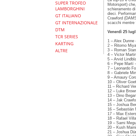
SUPER TROFEO
Motorsport) che,
LAMBORGHINI
schieramento di 
dieci. Performa
GT ITALIANO
Crawford (DAMS)
GT INTERNAZIONALE
scacchi mentre t
DTM
Venerdì 25 lugl
TCR SERIES
1 – Alex Dunne –
KARTING
2 – Ritomo Miya
ALTRE
3 – Roman Staně
4 – Victor Marti
5 – Arvid Lindb
6 – Pepe Martí 
7 – Leonardo For
8 – Gabriele Mi
9 – Amaury Cord
10 – Oliver Goe
11 – Richard Ve
12 – Luke Brown
13 – Dino Began
14 – Jak Crawfo
15 – Joshua Ben
16 – Sebastián 
17 – Max Esters
18 – Rafael Vil
19 – Sami Megue
20 – Kush Maini
21 – Joshua Dür