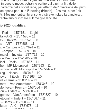
 in questo modo, potranno partire dalla prima fila dello
partenza della sprint race, per effetto dell’inversione dei primi
nce opaca per Luke Browning (Hitech), 12esimo, e per Jak
, 14esimo: entrambi si sono visti sventolare la bandiera a
entavano di iniziare l’ultimo giro lanciato.
io 2025, qualifica
 Rodin – 1'57"151 – 11 giri
ta – ART – 1'57"570 – 11
k – Invicta – 1'57"576 – 10
ns – ART – 1'57"588 – 11
lad – Campos – 1'57"674 – 11
– Campos – 1'57"699 – 10
naroli – Invicta – 1'57"712 – 10
nì – Prema – 1'57"785 – 10
eel – Rodin – 1'57"867 – 11
the – MP Motorsport – 1'57"893 – 11
rschoor – MP Motorsport – 1'57"996 – 11
ing – Hitech – 1'58"042 – 10
ovic – Hitech – 1'58"168 – 10
rd – Dams – 1'58"202 – 11
nett – Van Amersfoort – 1'58"346 – 10
Montoya – Prema – 1'58"354 – 10
on – Trident – 1'58"480 – 11
lagómez – Van Amersfoort – 1'58"527 – 10
tounif – Trident – 1'58"567 – 11
 – Dams – 1'58"603 – 11
ksen – AIX – 1'58"675 – 11