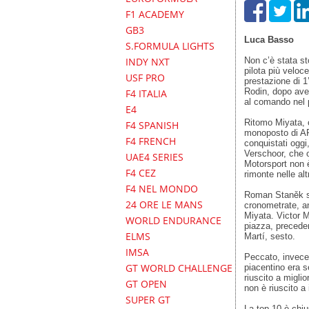
F1 ACADEMY
GB3
Luca Basso
S.FORMULA LIGHTS
INDY NXT
Non c’è stata s
pilota più veloc
USF PRO
prestazione di 1
Rodin, dopo aver
F4 ITALIA
al comando nel 
E4
Ritomo Miyata, 
F4 SPANISH
monoposto di AR
F4 FRENCH
conquistati oggi
Verschoor, che o
UAE4 SERIES
Motorsport non è
F4 CEZ
rimonte nelle al
F4 NEL MONDO
Roman Staněk si
24 ORE LE MANS
cronometrate, an
Miyata. Victor Ma
WORLD ENDURANCE
piazza, precede
ELMS
Martí, sesto.
IMSA
Peccato, invece,
GT WORLD CHALLENGE
piacentino era 
riuscito a miglior
GT OPEN
non è riuscito a 
SUPER GT
La top-10 è chi