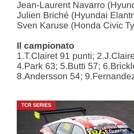
Jean-Laurent Navarro (Hyund
Julien Briché (Hyundai Elant
Sven Karuse (Honda Civic T
Il campionato
1.T.Clairet 91 punti; 2.J.Clai
4.Park 63; 5.Butti 57; 6.Brick
8.Andersson 54; 9.Fernandez 
TCR SERIES