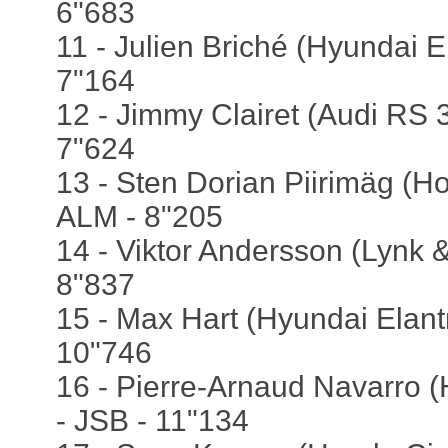
6"683
11 - Julien Briché (Hyundai E
7"164
12 - Jimmy Clairet (Audi RS 3
7"624
13 - Sten Dorian Piirimӓg (H
ALM - 8"205
14 - Viktor Andersson (Lynk 
8"837
15 - Max Hart (Hyundai Elantr
10"746
16 - Pierre-Arnaud Navarro (
- JSB - 11"134