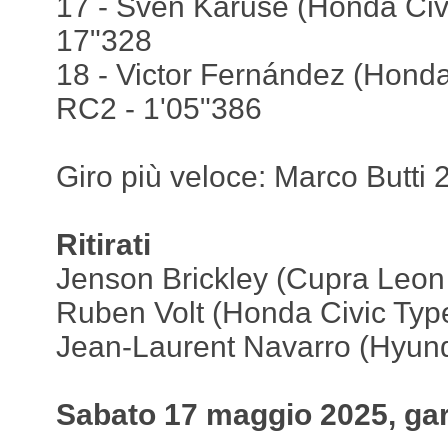
17 - Sven Karuse (Honda Civ
17"328
18 - Victor Fernández (Honda
RC2 - 1'05"386
Giro più veloce: Marco Butti 
Ritirati
Jenson Brickley (Cupra Leon
Ruben Volt (Honda Civic Typ
Jean-Laurent Navarro (Hyund
Sabato 17 maggio 2025, gar