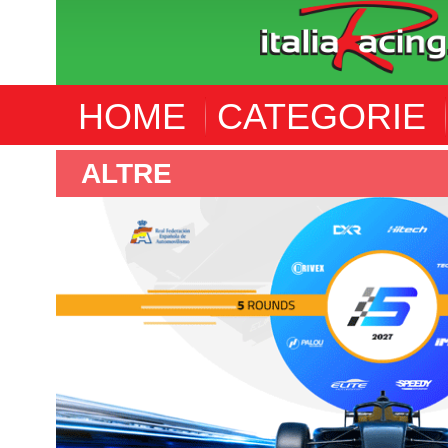
HOME
CATEGORIE
F4 SPANISH