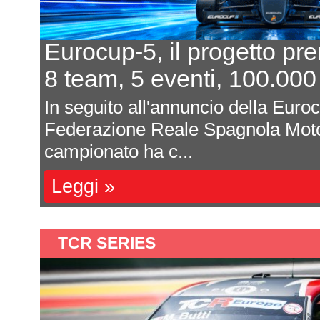
In 7 per un posto al sole
L'equilibrio che persiste
a
Davide Attanasio - FotocarÈ rima
l
magnum di corse, di appuntamenti 
sono affastella...
Leggi »
TCR SERIES