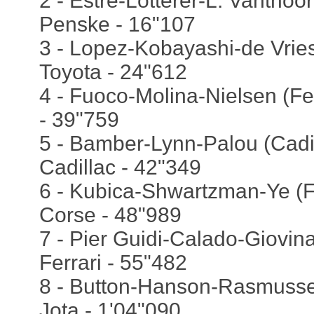
2 - Estre-Lotterer-L. Vanthoo
Penske - 16"107
3 - Lopez-Kobayashi-de Vrie
Toyota - 24"612
4 - Fuoco-Molina-Nielsen (Fer
- 39"759
5 - Bamber-Lynn-Palou (Cadi
Cadillac - 42"349
6 - Kubica-Shwartzman-Ye (Fe
Corse - 48"989
7 - Pier Guidi-Calado-Giovina
Ferrari - 55"482
8 - Button-Hanson-Rasmusse
Jota - 1'04"090