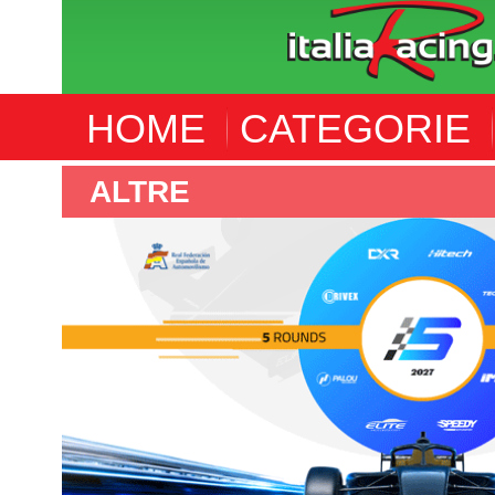
HOME
CATEGORIE
F4 SPANISH