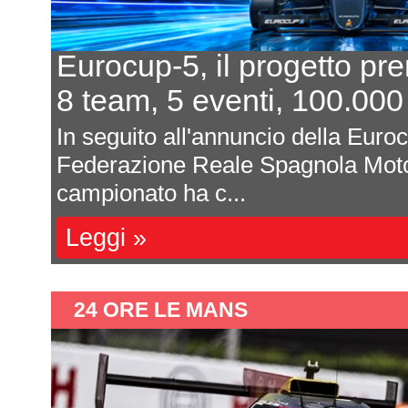
In 7 per un posto al sole
L'equilibrio che persiste
a
Davide Attanasio - FotocarÈ rima
l
magnum di corse, di appuntamenti 
sono affastella...
Leggi »
24 ORE LE MANS