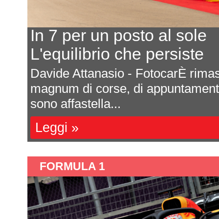
Ecco il calendario 2027
Ultima prova a Montmelò
are
Saranno sette appuntamenti tutti da
e si
Formula 4 italiana 2027. La ricca s
una impor...
Leggi »
FORMULA 1