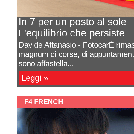
In 7 per un posto al sole
L'equilibrio che persiste
a
Davide Attanasio - FotocarÈ rima
l
magnum di corse, di appuntamenti 
sono affastella...
Leggi »
F4 FRENCH