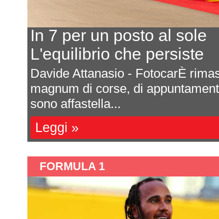
Ecco il calendario 2027
Ultima prova a Montmelò
are
Saranno sette appuntamenti tutti da
e si
Formula 4 italiana 2027. La ricca s
una impor...
Leggi »
FORMULA 1