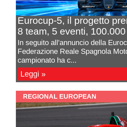
urocup-5, il progetto prende 
 team, 5 eventi, 100.000 euro 
 seguito all'annuncio della Eurocup-5 da
ederazione Reale Spagnola Motorsport 
mpionato ha c...
eggi »
REGIONAL EUROPEAN