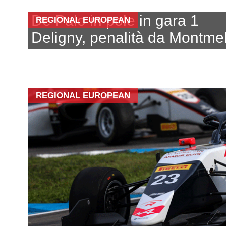
De Palo in pole in gara 1
REGIONAL EUROPEAN
Deligny, penalità da Montme
REGIONAL EUROPEAN