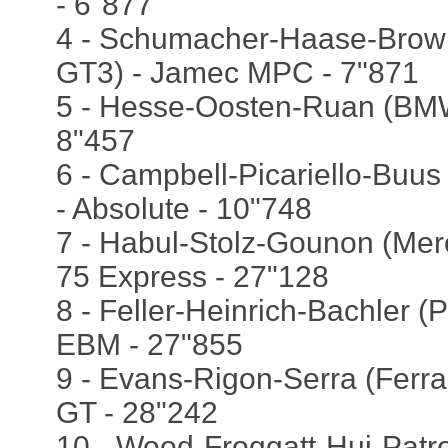
- 6"877
4 - Schumacher-Haase-Brow
GT3) - Jamec MPC - 7"871
5 - Hesse-Oosten-Ruan (BM
8"457
6 - Campbell-Picariello-Buu
- Absolute - 10"748
7 - Habul-Stolz-Gounon (Me
75 Express - 27"128
8 - Feller-Heinrich-Bachler (
EBM - 27"855
9 - Evans-Rigon-Serra (Ferra
GT - 28"242
10 - Wood-Froggatt-Hui-Patre