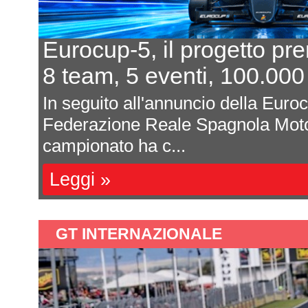
In 7 per un posto al sole
L'equilibrio che persiste
a
Davide Attanasio - FotocarÈ rima
l
magnum di corse, di appuntamenti 
sono affastella...
Leggi »
GT INTERNAZIONALE