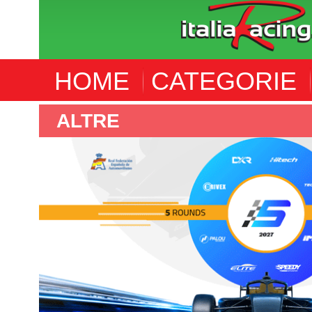
HOME
CATEGORIE
F4 SPANISH