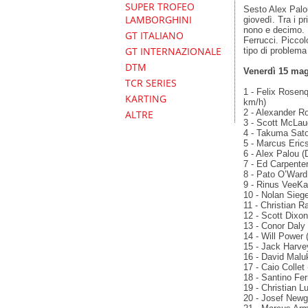
SUPER TROFEO
Sesto Alex Palou
LAMBORGHINI
giovedì. Tra i p
nono e decimo. D
GT ITALIANO
Ferrucci. Picco
GT INTERNAZIONALE
tipo di problema
DTM
Venerdì 15 mag
TCR SERIES
1 - Felix Rosen
KARTING
km/h)
2 - Alexander Ro
ALTRE
3 - Scott McLaug
4 - Takuma Sato
5 - Marcus Erics
6 - Alex Palou 
7 - Ed Carpenter
8 - Pato O’Ward
9 - Rinus VeeKay
10 - Nolan Siege
11 - Christian R
12 - Scott Dixon
13 - Conor Daly 
14 - Will Power 
15 - Jack Harvey
16 - David Malu
17 - Caio Collet
18 - Santino Fer
19 - Christian L
20 - Josef Newg