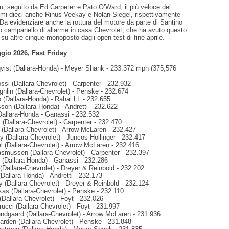
, seguito da Ed Carpeter e Pato O’Ward, il più veloce del
rimi dieci anche Rinus Veekay e Nolan Siegel, rispettivamente
a evidenziare anche la rottura del motore da parte di Santino
lo campanello di allarme in casa Chevrolet, che ha avuto questo
 su altre cinque monoposto dagli open test di fine aprile.
gio 2026, Fast Friday
qvist (Dallara-Honda) - Meyer Shank - 233.372 mph (375,576
ssi (Dallara-Chevrolet) - Carpenter - 232.932
hlin (Dallara-Chevrolet) - Penske - 232.674
 (Dallara-Honda) - Rahal LL - 232.655
son (Dallara-Honda) - Andretti - 232.622
(Dallara-Honda - Ganassi - 232.532
 (Dallara-Chevrolet) - Carpenter - 232.470
 (Dallara-Chevrolet) - Arrow McLaren - 232.427
 (Dallara-Chevrolet) - Juncos Hollinger - 232.417
l (Dallara-Chevrolet) - Arrow McLaren - 232.416
asmussen (Dallara-Chevrolet) - Carpenter - 232.397
 (Dallara-Honda) - Ganassi - 232.286
(Dallara-Chevrolet) - Dreyer & Reinbold - 232.202
(Dallara-Honda) - Andretti - 232.173
 (Dallara-Chevrolet) - Dreyer & Reinbold - 232.124
kas (Dallara-Chevrolet) - Penske - 232.110
 (Dallara-Chevrolet) - Foyt - 232.026
rucci (Dallara-Chevrolet) - Foyt - 231.997
undgaard (Dallara-Chevrolet) - Arrow McLaren - 231.936
arden (Dallara-Chevrolet) - Penske - 231.848