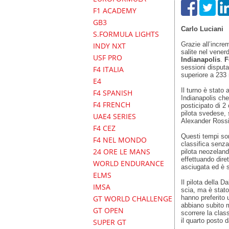
F1 ACADEMY
GB3
Carlo Luciani
S.FORMULA LIGHTS
Grazie all’incre
INDY NXT
salite nel vener
USF PRO
Indianapolis
.
F
sessioni disput
F4 ITALIA
superiore a 233
E4
Il turno è stato
F4 SPANISH
Indianapolis che 
F4 FRENCH
posticipato di 2 
pilota svedese, s
UAE4 SERIES
Alexander Rossi
F4 CEZ
Questi tempi sono
F4 NEL MONDO
classifica senz
24 ORE LE MANS
pilota neozelan
effettuando dire
WORLD ENDURANCE
asciugata ed è s
ELMS
Il pilota della D
IMSA
scia, ma è stato
hanno preferito 
GT WORLD CHALLENGE
abbiano subito 
GT OPEN
scorrere la clas
il quarto posto 
SUPER GT