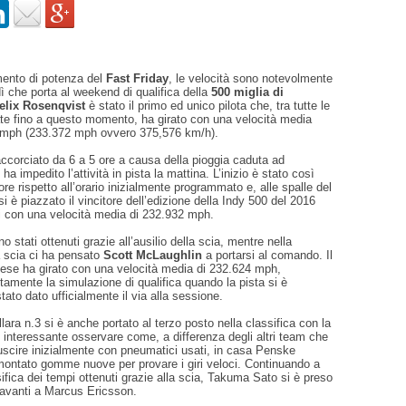
mento di potenza del
Fast Friday
, le velocità sono notevolmente
dì che porta al weekend di qualifica della
500 miglia di
elix Rosenqvist
è stato il primo ed unico pilota che, tra tutte le
ate fino a questo momento, ha girato con una velocità media
 mph (233.372 mph ovvero 375,576 km/h).
 accorciato da 6 a 5 ore a causa della pioggia caduta ad
ha impedito l’attività in pista la mattina. L’inizio è stato così
ore rispetto all’orario inizialmente programmato e, alle spalle del
i è piazzato il vincitore dell’edizione della Indy 500 del 2016
 con una velocità media di 232.932 mph.
 stati ottenuti grazie all’ausilio della scia, mentre nella
a scia ci ha pensato
Scott McLaughlin
a portarsi al comando. Il
dese ha girato con una velocità media di 232.624 mph,
ttamente la simulazione di qualifica quando la pista si è
tato dato ufficialmente il via alla sessione.
allara n.3 si è anche portato al terzo posto nella classifica con la
 interessante osservare come, a differenza degli altri team che
uscire inizialmente con pneumatici usati, in casa Penske
montato gomme nuove per provare i giri veloci. Continuando a
sifica dei tempi ottenuti grazie alla scia, Takuma Sato si è preso
davanti a Marcus Ericsson.