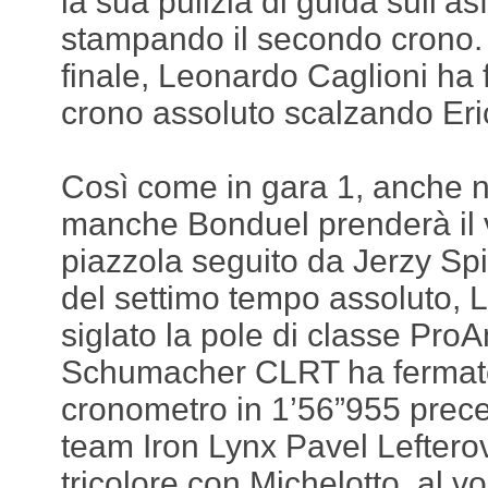
la sua pulizia di guida sull’a
stampando il secondo crono.
finale, Leonardo Caglioni ha f
crono assoluto scalzando Eri
Così come in gara 1, anche 
manche Bonduel prenderà il v
piazzola seguito da Jerzy Sp
del settimo tempo assoluto, 
siglato la pole di classe ProA
Schumacher CLRT ha fermato 
cronometro in 1’56”955 prec
team Iron Lynx Pavel Lefterov.
tricolore con Michelotto, al v