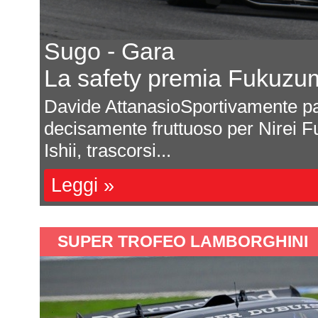
Porsche conferma
E osserva il reg
 è un periodo
Michele Montesano Por
. Il 29enne di
programma ufficiale n
SportsCar Championshi
Leggi »
SUPER TROFEO LAMBORGHINI