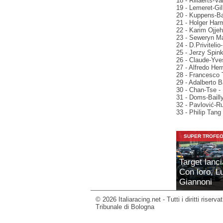
18 - Rillaerts-V
19 - Lemeret-Gil
20 - Kuppens-Ba
21 - Holger Har
22 - Karim Ojjeh
23 - Seweryn Ma
24 - D.Privitelio
25 - Jerzy Spink
26 - Claude-Yves
27 - Alfredo He
28 - Francesco 
29 - Adalberto B
30 - Chan-Tse -
31 - Doms-Baill
32 - Pavlović-Ru
33 - Philip Tang
SUPER TROFEO
Target lanc
Con loro, Lu
Giannoni
© 2026 Italiaracing.net - Tutti i diritti riserv
Tribunale di Bologna