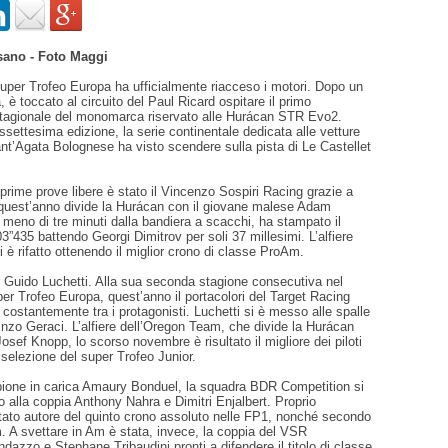
sano - Foto Maggi
uper Trofeo Europa ha ufficialmente riacceso i motori. Dopo un
 è toccato al circuito del Paul Ricard ospitare il primo
agionale del monomarca riservato alle Hurácan STR Evo2.
assettesima edizione, la serie continentale dedicata alle vetture
nt’Agata Bolognese ha visto scendere sulla pista di Le Castellet
 prime prove libere è stato il Vincenzo Sospiri Racing grazie a
quest’anno divide la Hurácan con il giovane malese Adam
 meno di tre minuti dalla bandiera a scacchi, ha stampato il
03”435 battendo Georgi Dimitrov per soli 37 millesimi. L’alfiere
è rifatto ottenendo il miglior crono di classe ProAm.
 Guido Luchetti. Alla sua seconda stagione consecutiva nel
r Trofeo Europa, quest’anno il portacolori del Target Racing
costantemente tra i protagonisti. Luchetti si è messo alle spalle
nzo Geraci. L’alfiere dell’Oregon Team, che divide la Hurácan
ef Knopp, lo scorso novembre è risultato il migliore dei piloti
a selezione del super Trofeo Junior.
ione in carica Amaury Bonduel, la squadra BDR Competition si
o alla coppia Anthony Nahra e Dimitri Enjalbert. Proprio
stato autore del quinto crono assoluto nelle FP1, nonché secondo
. A svettare in Am è stata, invece, la coppia del VSR
azzo e Stephane Tribaudini pronti a difendere il titolo di classe