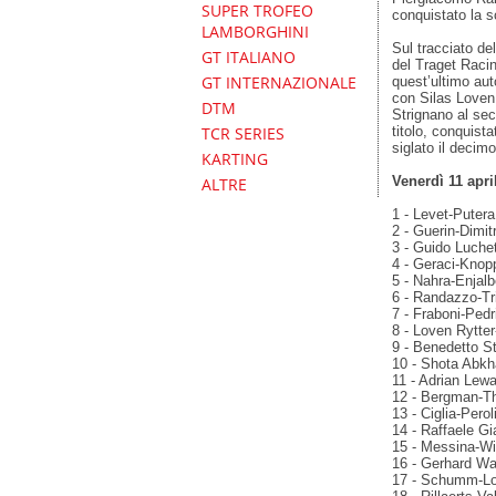
SUPER TROFEO
conquistato la s
LAMBORGHINI
Sul tracciato de
GT ITALIANO
del Traget Raci
GT INTERNAZIONALE
quest’ultimo aut
con Silas Loven 
DTM
Strignano al sec
titolo, conquis
TCR SERIES
siglato il decim
KARTING
Venerdì 11 apri
ALTRE
1 - Levet-Putera
2 - Guerin-Dimit
3 - Guido Luchet
4 - Geraci-Knop
5 - Nahra-Enjalb
6 - Randazzo-Tr
7 - Fraboni-Pedri
8 - Loven Rytter
9 - Benedetto St
10 - Shota Abkh
11 - Adrian Lew
12 - Bergman-Tha
13 - Ciglia-Perol
14 - Raffaele Gi
15 - Messina-Wi
16 - Gerhard Wat
17 - Schumm-Lov