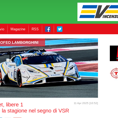
vio
Magazine
RSS
ROFEO LAMBORGHINI
t, libere 1
11 Apr 2025 [10:52]
 la stagione nel segno di VSR