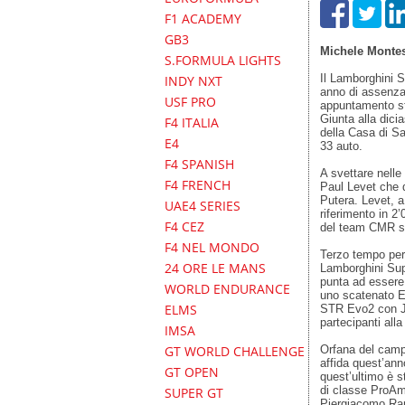
F1 ACADEMY
GB3
Michele Monte
S.FORMULA LIGHTS
Il Lamborghini S
INDY NXT
anno di assenza,
USF PRO
appuntamento st
Giunta alla dici
F4 ITALIA
della Casa di Sa
E4
33 auto.
F4 SPANISH
A svettare nelle
F4 FRENCH
Paul Levet che 
Putera. Levet, a
UAE4 SERIES
riferimento in 2’
F4 CEZ
del team CMR si 
F4 NEL MONDO
Terzo tempo per
24 ORE LE MANS
Lamborghini Supe
punta ad essere 
WORLD ENDURANCE
uno scatenato E
ELMS
STR Evo2 con Jos
partecipanti all
IMSA
Orfana del camp
GT WORLD CHALLENGE
affida quest’ann
GT OPEN
quest’ultimo è 
di classe ProAm
SUPER GT
Piergiacomo Rand