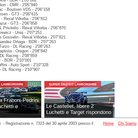
alkre - BDR - 2'05"862
lion - CMR - 2'05"940
c - Boutsen VDS - 2'06"158
msen - GT3 - 2'06"615
 - Rexal Villorba - 2'06"812
zur - GT3 - 2'06"858
-L.Privitelio - Rexal Villorba - 2'06"870
iewicz - Uniq - 2'07"251
 Gosselin - Rexal Villorba - 2'07"821
rnandez Ortega - BDR - 2'07"263
Turzo - DL Racing - 2'08"263
aptista - Oregon - 2'08"842
 DL Racing - 2'08"859
y - BDR - 2'10"001
ffini - Auto Sport - 2'10"328
 - DL Racing - 2'10"907
 LAMBORGHINI
SUPER TROFEO LAMBORGHINI
ia Fraboni-Pedrini
Le Castellet, libere 2
chetti e
Luchetti e Target rispondono
ati. - Registrazione n. 7323 del 30 aprile 2003 presso il
Home
Chi Siamo