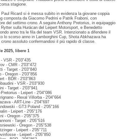
corsa stagione.
l Paul Ricard si è messa subito in evidenza la giovane coppia
ng composta da Giacomo Pedrini e Patrik Fraboni, con
ore del settimo crono. A seguire Anthony Pretorius, in equipaggio
Rytter sulla Hurácan del Leipert Motorsport, e Benedetto
ondo anno tra le fila del team VSR. Intenzionato a difendere il
tato lo scorso anno in Lamborghini Cup, Shota Abkhazava ha
o crono assoluto confermandosi il più rapido di classe.
le 2025, libere 1
 - VSR - 2'03"435
rov - CMR - 2'03"472
ti - Target - 2'03"840
p - Oregon - 2'03"856
ert - BDR - 2'03"863
ibaudini - VSR - 2'03"930
ni - Target - 2'03"941
-Pretorius - Leipert - 2'04"086
rignano - Rexal Villorba - 2'04"664
azava - ART-Line - 2'04"697
andowski - GT3 Poland - 2'05"166
lin - Leipert - 2'05"176
ini - Oregon - 2'05"375
annoni - Target - 2'05"516
sniewski - Oregon - 2'05"538
zinger - Leipert - 2'05"711
infosse - Leipert - 2'05"850