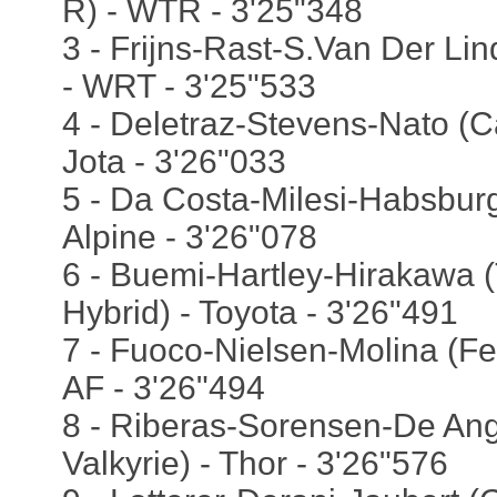
R) - WTR - 3'25"348
3 - Frijns-Rast-S.Van Der L
- WRT - 3'25"533
4 - Deletraz-Stevens-Nato (Ca
Jota - 3'26"033
5 - Da Costa-Milesi-Habsburg
Alpine - 3'26"078
6 - Buemi-Hartley-Hirakawa 
Hybrid) - Toyota - 3'26"491
7 - Fuoco-Nielsen-Molina (Fer
AF - 3'26"494
8 - Riberas-Sorensen-De Ange
Valkyrie) - Thor - 3'26"576