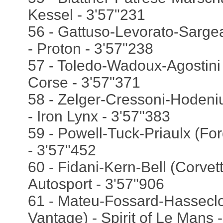
Kessel - 3'57"231
56 - Gattuso-Levorato-Sarge
- Proton - 3'57"238
57 - Toledo-Wadoux-Agostini 
Corse - 3'57"371
58 - Zelger-Cressoni-Hoden
- Iron Lynx - 3'57"383
59 - Powell-Tuck-Priaulx (Fo
- 3'57"452
60 - Fidani-Kern-Bell (Corvet
Autosport - 3'57"906
61 - Mateu-Fossard-Hasseclo
Vantage) - Spirit of Le Mans 