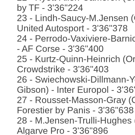
by TF - 3'36"224
23 - Lindh-Saucy-M.Jensen (
United Autosport - 3'36"378
24 - Perrodo-Vaxiviere-Barni
- AF Corse - 3'36"400
25 - Kurtz-Quinn-Heinrich (O
Crowdstrike - 3'36"403
26 - Swiechowski-Dillmann-Y
Gibson) - Inter Europol - 3'3
27 - Rousset-Masson-Gray (
Forestier by Panis - 3'36"638
28 - M.Jensen-Trulli-Hughes 
Algarve Pro - 3'36"896