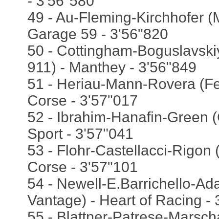
- 3'56"580
49 - Au-Fleming-Kirchhofer 
Garage 59 - 3'56"820
50 - Cottingham-Boguslavsk
911) - Manthey - 3'56"849
51 - Heriau-Mann-Rovera (Fer
Corse - 3'57"017
52 - Ibrahim-Hanafin-Green (
Sport - 3'57"041
53 - Flohr-Castellacci-Rigon (
Corse - 3'57"101
54 - Newell-E.Barrichello-Ad
Vantage) - Heart of Racing -
55 - Blattner-Patrese-Marschal