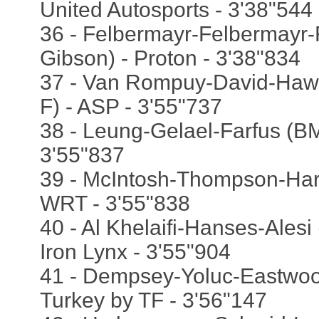
United Autosports - 3'38"544
36 - Felbermayr-Felbermayr-
Gibson) - Proton - 3'38"834
37 - Van Rompuy-David-Haw
F) - ASP - 3'55"737
38 - Leung-Gelael-Farfus (
3'55"837
39 - McIntosh-Thompson-Ha
WRT - 3'55"838
40 - Al Khelaifi-Hanses-Ales
Iron Lynx - 3'55"904
41 - Dempsey-Yoluc-Eastwood
Turkey by TF - 3'56"147