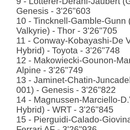
9 - Lotterer-Derani-Jaubert 
Genesis - 3'26"603
10 - Tincknell-Gamble-Gunn 
Valkyrie) - Thor - 3'26"705
11 - Conway-Kobayashi-De V
Hybrid) - Toyota - 3'26"748
12 - Makowiecki-Gounon-Mart
Alpine - 3'26"749
13 - Jaminet-Chatin-Juncade
001) - Genesis - 3'26"822
14 - Magnussen-Marciello-
Hybrid) - WRT - 3'26"845
15 - Pierguidi-Calado-Giovina
Ferrari AF - 3'26"936