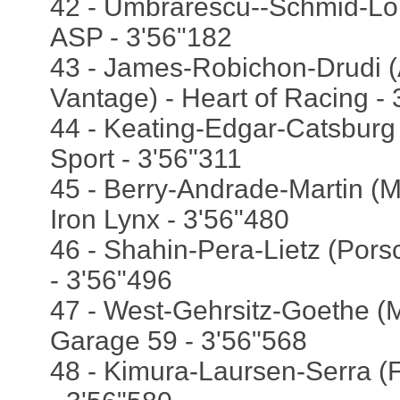
42 - Umbrarescu--Schmid-Lo
ASP - 3'56"182
43 - James-Robichon-Drudi (
Vantage) - Heart of Racing -
44 - Keating-Edgar-Catsburg 
Sport - 3'56"311
45 - Berry-Andrade-Martin (
Iron Lynx - 3'56"480
46 - Shahin-Pera-Lietz (Pors
- 3'56"496
47 - West-Gehrsitz-Goethe (
Garage 59 - 3'56"568
48 - Kimura-Laursen-Serra (F