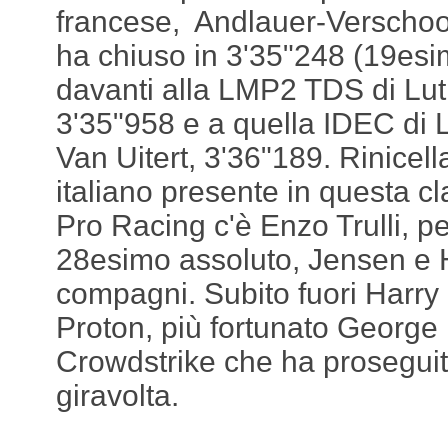
francese, Andlauer-Verschoo
ha chiuso in 3'35"248 (19esi
davanti alla LMP2 TDS di Lut
3'35"958 e a quella IDEC di L
Van Uitert, 3'36"189. Rinicell
italiano presente in questa c
Pro Racing c'è Enzo Trulli, p
28esimo assoluto, Jensen e 
compagni. Subito fuori Harry
Proton, più fortunato George 
Crowdstrike che ha prosegui
giravolta.