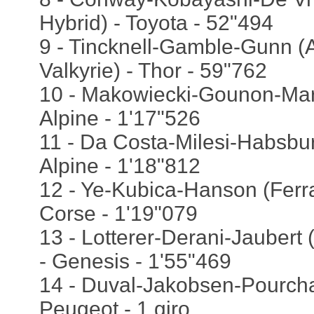
Hybrid) - Toyota - 52"494
9 - Tincknell-Gamble-Gunn (
Valkyrie) - Thor - 59"762
10 - Makowiecki-Gounon-Mart
Alpine - 1'17"526
11 - Da Costa-Milesi-Habsbur
Alpine - 1'18"812
12 - Ye-Kubica-Hanson (Ferra
Corse - 1'19"079
13 - Lotterer-Derani-Jauber
- Genesis - 1'55"469
14 - Duval-Jakobsen-Pourcha
Peugeot - 1 giro