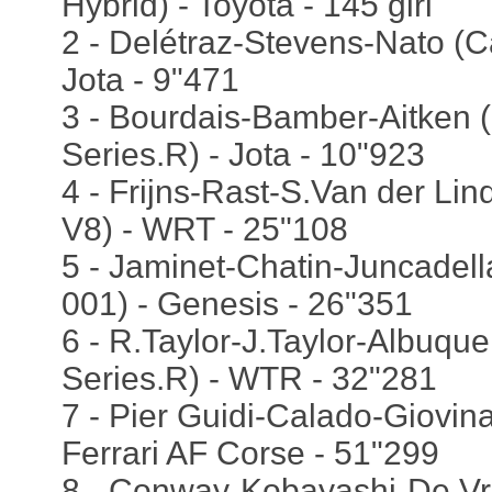
Hybrid) - Toyota - 145 giri
2 - Delétraz-Stevens-Nato (Ca
Jota - 9"471
3 - Bourdais-Bamber-Aitken (
Series.R) - Jota - 10"923
4 - Frijns-Rast-S.Van der L
V8) - WRT - 25"108
5 - Jaminet-Chatin-Juncadel
001) - Genesis - 26"351
6 - R.Taylor-J.Taylor-Albuque
Series.R) - WTR - 32"281
7 - Pier Guidi-Calado-Giovina
Ferrari AF Corse - 51"299
8 - Conway-Kobayashi-De Vr