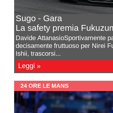
Porsche conferma l'impe
E osserva il regolament
odo
Michele Montesano Porsche ha an
 di
programma ufficiale nel campion
SportsCar Championship no...
Leggi »
24 ORE LE MANS