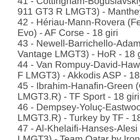
41 - Cottingham-Boguslavsk
911 GT3 R LMGT3) - Manthey 
42 - Hériau-Mann-Rovera (F
Evo) - AF Corse - 18 giri
43 - Newell-Barrichello-Adam
Vantage LMGT3) - HoR - 18 g
44 - Van Rompuy-David-Haw
F LMGT3) - Akkodis ASP - 18 
45 - Ibrahim-Hanafin-Green 
LMGT3.R) - TF Sport - 18 giri
46 - Dempsey-Yoluç-Eastwoo
LMGT3.R) - Turkey by TF - 18
47 - Al-Khelaifi-Hanses-Ale
LMGT3) - Team Qatar by Iron 