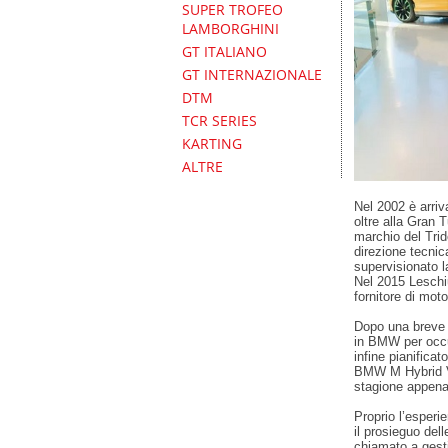
SUPER TROFEO
LAMBORGHINI
GT ITALIANO
GT INTERNAZIONALE
DTM
TCR SERIES
KARTING
ALTRE
Nel 2002 è arriv
oltre alla Gran 
marchio del Trid
direzione tecnic
supervisionato l
Nel 2015 Leschiu
fornitore di mo
Dopo una breve 
in BMW per occu
infine pianificat
BMW M Hybrid V
stagione appena
Proprio l’esperi
il prosieguo del
chiamato a gesti