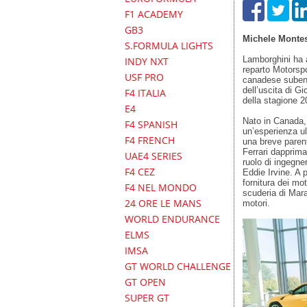
F1 ACADEMY
GB3
Michele Monte
S.FORMULA LIGHTS
Lamborghini ha a
INDY NXT
reparto Motorspo
USF PRO
canadese subent
dell’uscita di Gi
F4 ITALIA
della stagione 2
E4
Nato in Canada, 
F4 SPANISH
un’esperienza ul
F4 FRENCH
una breve parent
Ferrari dapprima
UAE4 SERIES
ruolo di ingegne
F4 CEZ
Eddie Irvine. A 
fornitura dei mo
F4 NEL MONDO
scuderia di Mara
24 ORE LE MANS
motori.
WORLD ENDURANCE
ELMS
IMSA
GT WORLD CHALLENGE
GT OPEN
SUPER GT