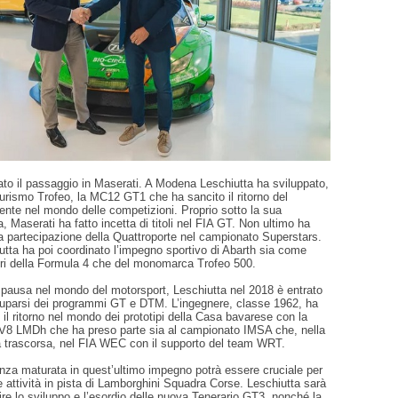
ato il passaggio in Maserati. A Modena Leschiutta ha sviluppato,
Turismo Trofeo, la MC12 GT1 che ha sancito il ritorno del
ente nel mondo delle competizioni. Proprio sotto la sua
a, Maserati ha fatto incetta di titoli nel FIA GT. Non ultimo ha
a partecipazione della Quattroporte nel campionato Superstars.
tta ha poi coordinato l’impegno sportivo di Abarth sia come
tori della Formula 4 che del monomarca Trofeo 500.
pausa nel mondo del motorsport, Leschiutta nel 2018 è entrato
parsi dei programmi GT e DTM. L’ingegnere, classe 1962, ha
o il ritorno nel mondo dei prototipi della Casa bavarese con la
8 LMDh che ha preso parte sia al campionato IMSA che, nella
 trascorsa, nel FIA WEC con il supporto del team WRT.
enza maturata in quest’ultimo impegno potrà essere cruciale per
le attività in pista di Lamborghini Squadra Corse. Leschiutta sarà
re lo sviluppo e l’esordio delle nuova Tenerario GT3, nonché la