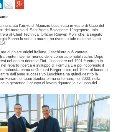
sano
nnunciato l’arrivo di Maurizio Leschiutta in veste di Capo del
rt del marchio di Sant’Agata Bolognese. L’ingegnere Italo-
rerà al Chief Technical Officier Rouven Mohr che, a seguito
orgio Sanna lo scorso marzo, ha rivestito tale ruolo nell’arco
024.
ma di chiare origini italiane, Leschiutta può vantare
tra trentennale nel mondo delle corse automobilistiche. Dopo
esi nel centro ricerche Fiat, l’ingegnere nel 1991 è entrato in
 nel reparto ricerca e sviluppo di Formula 1 e poi ricoprendo il
re motorista prima di Gerhard Berger e poi, nel 1996, al fianco di
partire dall’anno successivo Leschiutta ha quindi gestito la
tori Ferrari nel team Sauber prima di tornare, nel 2000, nella
nello gestendo il gruppo di lavoro riguardo lo sviluppo dei