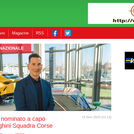
vio
Magazine
RSS
RNAZIONALE
a nominato a capo
15 Gen 2025 [12:13]
ghini Squadra Corse