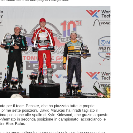
ta per il team Penske, che ha piazzato tutte le proprie
prime sette posizioni. David Malukas ha infatti tagliato il
tima posizione alle spalle di Kyle Kirkwood, che grazie a questo
iconfermato in seconda posizione in campionato, accorciando le
ader
Alex Palou
.
lo, che aveva ottenuto la sua quarta pole position consecutiva,