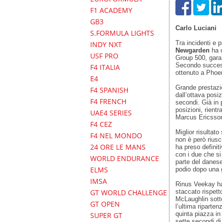
F1 ACADEMY
GB3
Carlo Luciani
S.FORMULA LIGHTS
Tra incidenti e 
INDY NXT
Newgarden
ha c
USF PRO
Group 500, gara 
Secondo success
F4 ITALIA
ottenuto a Phoen
E4
Grande prestazio
F4 SPANISH
dall’ottava posi
F4 FRENCH
secondi. Già in 
posizioni, rientr
UAE4 SERIES
Marcus Ericsso
F4 CEZ
Miglior risultato
F4 NEL MONDO
non è però riusci
24 ORE LE MANS
ha preso defini
con i due che si
WORLD ENDURANCE
parte del danese
ELMS
podio dopo una g
IMSA
Rinus Veekay ha 
staccato rispett
GT WORLD CHALLENGE
McLaughlin sotto
GT OPEN
l’ultima riparten
quinta piazza in
SUPER GT
sette secondi d