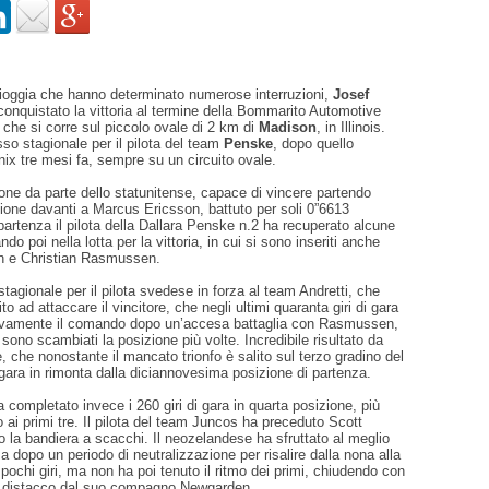
pioggia che hanno determinato numerose interruzioni,
Josef
onquistato la vittoria al termine della Bommarito Automotive
che si corre sul piccolo ovale di 2 km di
Madison
, in Illinois.
o stagionale per il pilota del team
Penske
, dopo quello
ix tre mesi fa, sempre su un circuito ovale.
ne da parte dello statunitense, capace di vincere partendo
zione davanti a Marcus Ericsson, battuto per soli 0”6613
partenza il pilota della Dallara Penske n.2 ha recuperato alcune
ando poi nella lotta per la vittoria, in cui si sono inseriti anche
n e Christian Rasmussen.
 stagionale per il pilota svedese in forza al team Andretti, che
to ad attaccare il vincitore, che negli ultimi quaranta giri di gara
tivamente il comando dopo un’accesa battaglia con Rasmussen,
 sono scambiati la posizione più volte. Incredibile risultato da
, che nonostante il mancato trionfo è salito sul terzo gradino del
ara in rimonta dalla diciannovesima posizione di partenza.
completato invece i 260 giri di gara in quarta posizione, più
o ai primi tre. Il pilota del team Juncos ha preceduto Scott
 la bandiera a scacchi. Il neozelandese ha sfruttato al meglio
za dopo un periodo di neutralizzazione per risalire dalla nona alla
 pochi giri, ma non ha poi tenuto il ritmo dei primi, chiudendo con
i distacco dal suo compagno Newgarden.