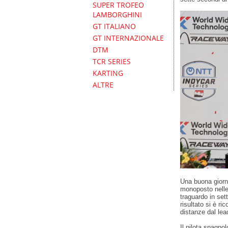
SUPER TROFEO
LAMBORGHINI
GT ITALIANO
GT INTERNAZIONALE
DTM
TCR SERIES
KARTING
ALTRE
Una buona giorna
monoposto nelle 
traguardo in set
risultato si è r
distanze dal le
Il pilota spagno