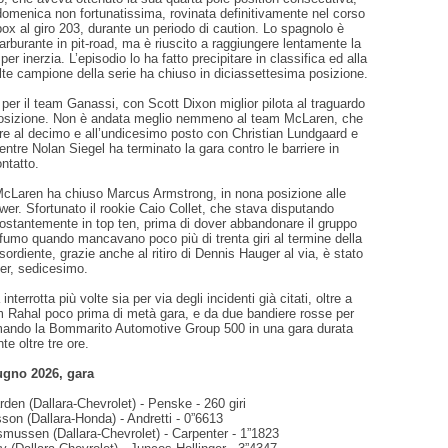
domenica non fortunatissima, rovinata definitivamente nel corso
box al giro 203, durante un periodo di caution. Lo spagnolo è
rburante in pit-road, ma è riuscito a raggiungere lentamente la
per inerzia. L’episodio lo ha fatto precipitare in classifica ed alla
volte campione della serie ha chiuso in diciassettesima posizione.
per il team Ganassi, con Scott Dixon miglior pilota al traguardo
osizione. Non è andata meglio nemmeno al team McLaren, che
re al decimo e all’undicesimo posto con Christian Lundgaard e
tre Nolan Siegel ha terminato la gara contro le barriere in
ntatto.
McLaren ha chiuso Marcus Armstrong, in nona posizione alle
ower. Sfortunato il rookie Caio Collet, che stava disputando
ostantemente in top ten, prima di dover abbandonare il gruppo
 fumo quando mancavano poco più di trenta giri al termine della
esordiente, grazie anche al ritiro di Dennis Hauger al via, è stato
r, sedicesimo.
interrotta più volte sia per via degli incidenti già citati, oltre a
m Rahal poco prima di metà gara, e da due bandiere rosse per
rmando la Bommarito Automotive Group 500 in una gara durata
e oltre tre ore.
gno 2026, gara
den (Dallara-Chevrolet) - Penske - 260 giri
son (Dallara-Honda) - Andretti - 0”6613
smussen (Dallara-Chevrolet) - Carpenter - 1”1823