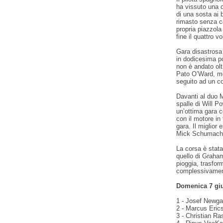
ha vissuto una 
di una sosta ai 
rimasto senza ca
propria piazzola 
fine il quattro 
Gara disastrosa 
in dodicesima p
non è andato olt
Pato O’Ward, men
seguito ad un co
Davanti al duo 
spalle di Will P
un’ottima gara c
con il motore in
gara. Il miglior 
Mick Schumache
La corsa è stata 
quello di Graha
pioggia, trasfo
complessivament
Domenica 7 giu
1 - Josef Newgar
2 - Marcus Erics
3 - Christian Ra