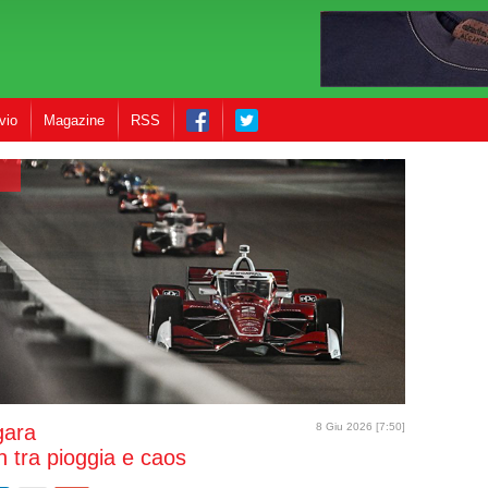
vio
Magazine
RSS
gara
8 Giu 2026 [7:50]
 tra pioggia e caos