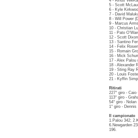
4 - Rinus VeeKay
5 - Scott McLaug
6 - Kyle Kirkwoo
7 - David Maluka
8 - Will Power (
9 - Marcus Arms
10 - Christian L
11 - Pato O’War
12 - Scott Dixon
13 - Santino Fer
14 - Felix Rose
15 - Romain Gro
16 - Mick Schum
17 - Alex Palou 
18 - Alexander R
19 - Sting Ray R
20 - Louis Foste
21 - Kyffin Simp
Ritirati
227° giro - Caio 
113° giro - Gra
54° giro - Nolan
1° giro - Dennis
Il campionato
1.Palou 342; 2.
6.Newgarden 238
196.