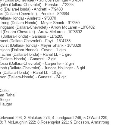
 (Dallara-Chevrolet) - Juncos Hollinger - 3”4347
hlin (Dallara-Chevrolet) - Penske - 7”2225
d (Dallara-Honda) - Andretti - 7”9480
s (Dallara-Chevrolet) - Penske - 8”3684
Dallara-Honda) - Andretti - 9”3370
trong (Dallara-Honda) - Meyer Shank - 9”7250
undgaard (Dallara-Chevrolet) - Arrow McLaren - 10”0402
d (Dallara-Chevrolet) - Arrow McLaren - 10”8692
 (Dallara-Honda) - Ganassi - 11”5285
rucci (Dallara-Chevrolet) - Foyt - 15”4133
nqvist (Dallara-Honda) - Meyer Shank - 18”8328
sjean (Dallara-Honda) - Coyne - 1 giro
acher (Dallara-Honda) - Rahal LL - 1 giro
(Dallara-Honda) - Ganassi - 2 giri
ossi (Dallara-Chevrolet) - Carpenter - 2 giri
obb (Dallara-Chevrolet) - Juncos Hollinger - 3 giri
r (Dallara-Honda) - Rahal LL - 10 giri
son (Dallara-Honda) - Ganassi - 24 giri
Collet
ham Rahal
 Siegel
 Hauger
Kirkwood 293; 3.Malukas 274; 4.Lundgaard 246; 5.O’Ward 239;
; 7.McLaughlin 222; 8.Rosenqvist 221; 9.Ericsson, Armstrong