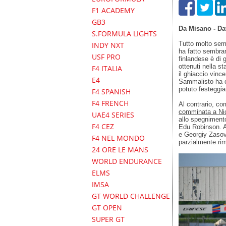
F1 ACADEMY
GB3
Da Misano - Da
S.FORMULA LIGHTS
Tutto molto sem
INDY NXT
ha fatto sembrar
USF PRO
finlandese è di g
ottenuti nella s
F4 ITALIA
il ghiaccio vinc
E4
Sammalisto ha co
potuto festeggia
F4 SPANISH
F4 FRENCH
Al contrario, co
comminata a Ni
UAE4 SERIES
allo spegniment
F4 CEZ
Edu Robinson. Al
e Georgiy Zasov, 
F4 NEL MONDO
parzialmente rim
24 ORE LE MANS
WORLD ENDURANCE
ELMS
IMSA
GT WORLD CHALLENGE
GT OPEN
SUPER GT