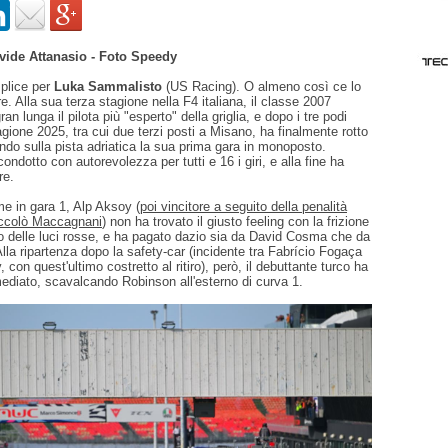
vide Attanasio - Foto Speedy
plice per
Luka Sammalisto
(US Racing). O almeno così ce lo
e. Alla sua terza stagione nella F4 italiana, il classe 2007
ran lunga il pilota più "esperto" della griglia, e dopo i tre podi
tagione 2025, tra cui due terzi posti a Misano, ha finalmente rotto
endo sulla pista adriatica la sua prima gara in monoposto.
ndotto con autorevolezza per tutti e 16 i giri, e alla fine ha
re.
me in gara 1, Alp Aksoy (
poi vincitore a seguito della penalità
ccolò Maccagnani
) non ha trovato il giusto feeling con la frizione
o delle luci rosse, e ha pagato dazio sia da David Cosma che da
la ripartenza dopo la safety-car (incidente tra Fabrício Fogaça
con quest'ultimo costretto al ritiro), però, il debuttante turco ha
ediato, scavalcando Robinson all'esterno di curva 1.