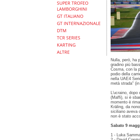
SUPER TROFEO
LAMBORGHINI
GT ITALIANO
GT INTERNAZIONALE
DTM
TCR SERIES
KARTING
ALTRE
Nulla, però, ha 
gradino più bass
Cosma, con la p
podio della carr
nella UAE4 Serie
metà strada" (in
L'ucraino, dopo 
(Maffi), si è sb
momento è rimast
Kräling, da non
siciliano aveva 
non è stato acc
Sabato 9 maggi
1 - Luka Sammali
2 - David Cosma