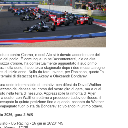
potuto contro Cosma, e così Alp si è dovuto accontentare del
o del podio. È comunque un bell'accontentarsi, c'è da dire.
iazza d'onore, ha contestualmente agguantato il suo primo
iera nella serie, il suo terzo stagionale dopo i due messi a segno
s di inizio anno. Nulla da fare, invece, per Robinson, quarto "a
 termini di distacco) tra Aksoy e Oleksandr Bondarev.
una serie interminabile di tentativi ben difesi da David Walther
arazzato del danese nel corso del sesto giro di gara, ma a quel
o nella terra di nessuno. Apprezzabile la rimonta di Arjen
o a sesto, con Walther settimo a precedere Ludovico Busso: il
occupato la quinta posizione fino a quando, passato da Walther,
ompagnato fuori pista da Bondarev scivolando in ultimo ottavo.
o 2026, gara 2 A/B
sto - US Racing - 16 giri in 26'28"745
 - Prema - 1"138