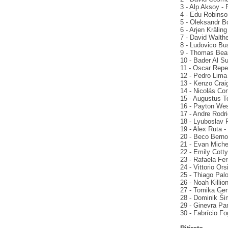
3 - Alp Aksoy -
4 - Edu Robinso
5 - Oleksandr B
6 - Arjen Krälin
7 - David Walthe
8 - Ludovico Bu
9 - Thomas Bear
10 - Bader Al Su
11 - Oscar Repe
12 - Pedro Lima
13 - Kenzo Crai
14 - Nicolás Cor
15 - Augustus To
16 - Payton Wes
17 - Andre Rodr
18 - Lyuboslav 
19 - Alex Ruta -
20 - Beco Bernol
21 - Evan Miche
22 - Emily Cott
23 - Rafaela Fer
24 - Vittorio Or
25 - Thiago Palo
26 - Noah Killio
27 - Tomika Gen
28 - Dominik Ši
29 - Ginevra Pa
30 - Fabrício Fo