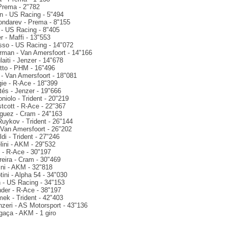
 Prema - 2"782
n - US Racing - 5"494
ondarev - Prema - 8"155
g - US Racing - 8"405
r - Maffi - 13"553
sso - US Racing - 14"072
man - Van Amersfoort - 14"166
laiti - Jenzer - 14"678
tto - PHM - 16"496
 - Van Amersfoort - 18"081
gie - R-Ace - 18"399
tés - Jenzer - 19"666
niolo - Trident - 20"219
tcott - R-Ace - 22"367
iguez - Cram - 24"163
Ruykov - Trident - 26"144
 Van Amersfoort - 26"202
di - Trident - 27"246
lini - AKM - 29"532
y - R-Ace - 30"197
reira - Cram - 30"469
sini - AKM - 32"818
tini - Alpha 54 - 34"030
n - US Racing - 34"153
der - R-Ace - 38"197
mek - Trident - 42"403
nzeri - AS Motorsport - 43"136
gaça - AKM - 1 giro