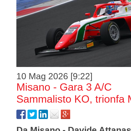
10 Mag 2026 [9:22]
Misano - Gara 3 A/C
Sammalisto KO, trionfa
Da Misano - Davide Attanas