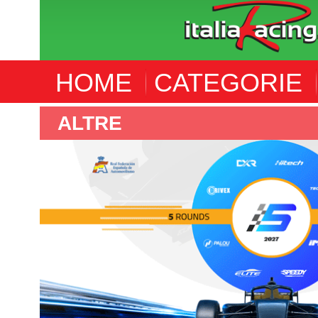
HOME
CATEGORIE
F4 SPANISH