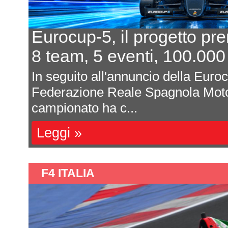
de forma
In 7 per un po
uro al primo
L'equilibrio c
-5 da parte della
Davide Attanasio 
port (RFEDA), il
magnum di corse, 
sono affastella...
Leggi »
F4 ITALIA