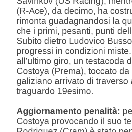
Savinkov (US Racing), ment
(R-Ace), da decimo, ha costru
rimonta guadagnandosi la qui
che i primi, pesanti, punti de
Subito dietro Ludovico Busso,
progressi in condizioni miste.
all'ultimo giro, un testacoda 
Costoya (Prema), toccato da d
galiziano arrivato di traverso a
traguardo 19esimo.
Aggiornamento penalità:
pe
Costoya provocando il suo t
Rodriguez (Cram) è stato pena