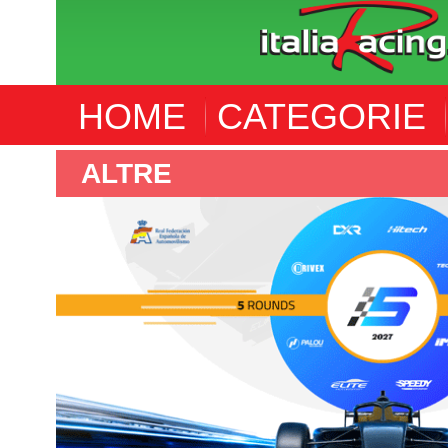
HOME
CATEGORIE
F4 SPANISH