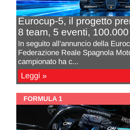
 forma
In 7 per un post
o al primo
L'equilibrio che 
da parte della
Davide Attanasio - F
t (RFEDA), il
magnum di corse, di 
sono affastella...
Leggi »
FORMULA 1