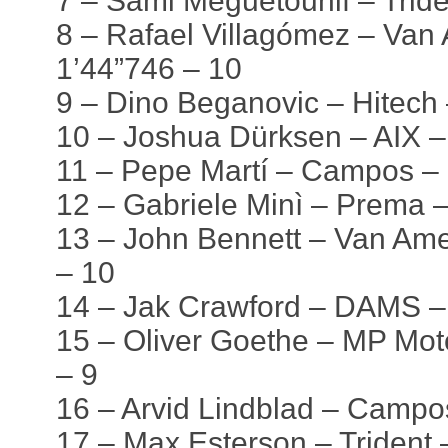
7 – Sami Meguetounif – Tride
8 – Rafael Villagómez – Van 
1’44”746 – 10
9 – Dino Beganovic – Hitech 
10 – Joshua Dürksen – AIX –
11 – Pepe Martí – Campos – 
12 – Gabriele Minì – Prema –
13 – John Bennett – Van Ame
– 10
14 – Jak Crawford – DAMS –
15 – Oliver Goethe – MP Mot
– 9
16 – Arvid Lindblad – Campo
17 – Max Esterson – Trident 