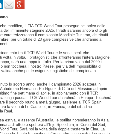
sano
che modifica, il FIA TCR World Tour prosegue nel solco della
sta dell’imminente stagione 2026. Infatti saranno ancora otto gli
 caratterizzeranno il campionato Mondiale Turismo, distribuiti
embre, per un totale di 20 gare complessive che andranno a
nenti.
inamento tra il TCR World Tour e le serie locali che
 volta in volta, i protagonisti che affronteranno l’intera stagione.
oppo, sarà una tappa in Italia. Per la prima volta dal 2020 il
 non toccherà il nostro Paese, per via dell’impossibilità di
 valida anche per le esigenze logistiche del campionato
uto lo scorso anno, anche il campionato 2026 scatterà in
’Autódromo Hermanos Rodríguez di Città del Messico ad aprire
’ultimo fine settimana di aprile, in abbinamento con il TCR
a lunga pausa il TCR World Tour sbarcherà in Europa. Toccherà
tare il secondo round a metà giugno, assieme al TCR Spain.
arà la volta di Le Castellet, in Francia, e del cittadino
la Real.
a estiva, e assente l’Australia, le ostilità riprenderanno in Asia.
ttimana di ottobre spetterà all’Inje Speedium, in Corea del Sud,
World Tour. Sarà poi la volta della doppia trasferta in Cina. La
Chengdu Tianfu International Circuit che, inaugurato due anni fa,