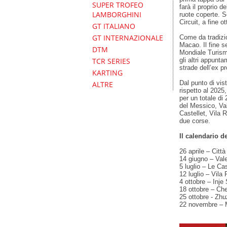
SUPER TROFEO
farà il proprio 
LAMBORGHINI
ruote coperte. S
Circuit, a fine ot
GT ITALIANO
GT INTERNAZIONALE
Come da tradizio
Macao. Il fine s
DTM
Mondiale Turismo
gli altri appunt
TCR SERIES
strade dell’ex p
KARTING
Dal punto di vis
ALTRE
rispetto al 2025,
per un totale di
del Messico, Va
Castellet, Vila 
due corse.
Il calendario 
26 aprile – Citt
14 giugno – Val
5 luglio – Le Cas
12 luglio – Vila 
4 ottobre – Inj
18 ottobre – Ch
25 ottobre - Zhu
22 novembre – 