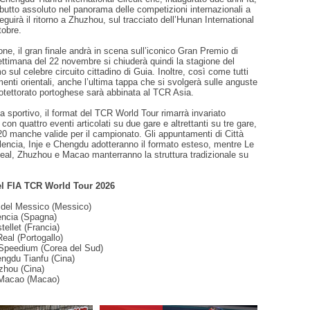
debutto assoluto nel panorama delle competizioni internazionali a
eguirà il ritorno a Zhuzhou, sul tracciato dell’Hunan International
tobre.
ne, il gran finale andrà in scena sull’iconico Gran Premio di
ettimana del 22 novembre si chiuderà quindi la stagione del
 sul celebre circuito cittadino di Guia. Inoltre, così come tutti
amenti orientali, anche l’ultima tappa che si svolgerà sulle anguste
rotettorato portoghese sarà abbinata al TCR Asia.
ta sportivo, il format del TCR World Tour rimarrà invariato
 con quattro eventi articolati su due gare e altrettanti su tre gare,
 20 manche valide per il campionato. Gli appuntamenti di Città
lencia, Inje e Chengdu adotteranno il formato esteso, mentre Le
Real, Zhuzhou e Macao manterranno la struttura tradizionale su
del FIA TCR World Tour 2026
à del Messico (Messico)
encia (Spagna)
tellet (Francia)
Real (Portogallo)
e Speedium (Corea del Sud)
engdu Tianfu (Cina)
zhou (Cina)
Macao (Macao)