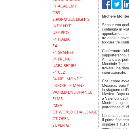
F1 ACADEMY
GB3
Michele Monte
S.FORMULA LIGHTS
Seppur con qual
INDY NXT
continuità in vi
USF PRO
appuntamenti che
tra aprile e nov
F4 ITALIA
toccare tre conti
E4
Confermato l’abb
F4 SPANISH
supporteranno, di
F4 FRENCH
A mancare, purtr
Mondiale Turismo
UAE4 SERIES
trovare una data
F4 CEZ
internazionale.
F4 NEL MONDO
Così come avven
24 ORE LE MANS
Messico. Sarà l
la stagione nell
WORLD ENDURANCE
Mexico. Dopo un
ELMS
a Valencia ospi
Mentre a luglio s
IMSA
portoghese di Vi
GT WORLD CHALLENGE
Conclusa la paus
GT OPEN
Il primo fine se
ospitare il TCR 
SUPER GT
prima tappa sul 