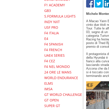
F1 ACADEMY
GB3
Michele Monte
S.FORMULA LIGHTS
A Macao Yann Eh
INDY NXT
vinto due titoli
USF PRO
Tour. Tutte le a
03, segno di un 
F4 ITALIA
categoria Turism
E4
Racing ha festeg
posto di Thed B
F4 SPANISH
premio di conso
F4 FRENCH
Il protagonista d
UAE4 SERIES
della Hyundai è r
F4 CEZ
fianco alla curva
lasciando strada
F4 NEL MONDO
Azcona che da Es
24 ORE LE MANS
si è toccato con
terminando anzi
WORLD ENDURANCE
ELMS
IMSA
GT WORLD CHALLENGE
GT OPEN
SUPER GT