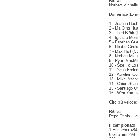
Ritirati
Norbert Micheli
Domenica 16 n
1 - Joshua Buch
2 - Ma Qing Hua
3 - Thed Björk 
4 - Ignacio Mon
5 - Esteban Gue
6 - Néstor Giro
7 - Max Hart (C
8 - Norbert Mic
9 - Ryan MacMil
10 - Sze Ho Lo 
11 - Yann Ehrla
12 - Aurélien C
13 - Mikel Azco
14 - Chien Shan
15 - Santiago Ur
16 - Wen-Yao Li
Giro più veloce
Ritirati
Pepe Oriola (H
Il campionato
1.Ehrlacher 484 
6.Girolami 299;