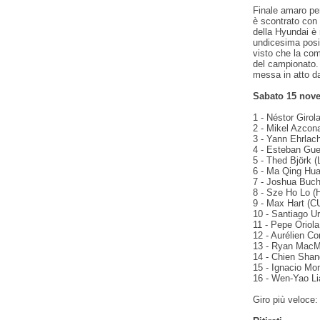
Finale amaro per 
è scontrato con
della Hyundai è 
undicesima posi
visto che la comp
del campionato. 
messa in atto da
Sabato 15 nove
1 - Néstor Girol
2 - Mikel Azcon
3 - Yann Ehrlac
4 - Esteban Gue
5 - Thed Björk 
6 - Ma Qing Hua
7 - Joshua Buc
8 - Sze Ho Lo (
9 - Max Hart (C
10 - Santiago U
11 - Pepe Oriol
12 - Aurélien C
13 - Ryan MacMi
14 - Chien Sha
15 - Ignacio Mo
16 - Wen-Yao Li
Giro più veloce