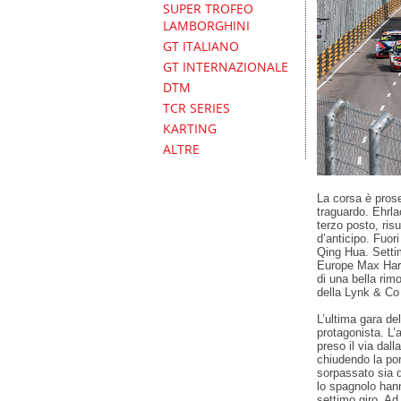
SUPER TROFEO
LAMBORGHINI
GT ITALIANO
GT INTERNAZIONALE
DTM
TCR SERIES
KARTING
ALTRE
La corsa è prose
traguardo. Ehrl
terzo posto, ris
d’anticipo. Fuor
Qing Hua. Setti
Europe Max Hart 
di una bella rim
della Lynk & Co
L’ultima gara d
protagonista. L’a
preso il via dal
chiudendo la po
sorpassato sia 
lo spagnolo hann
settimo giro. Ad