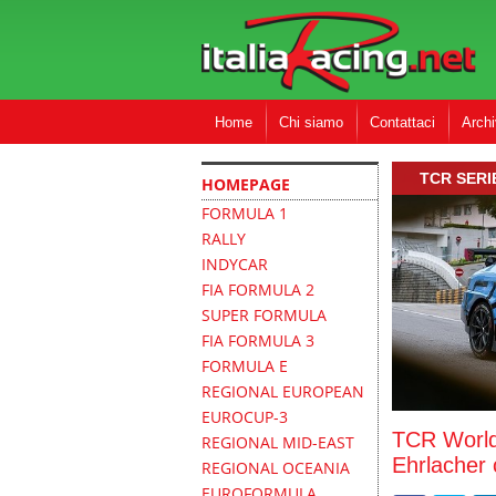
Home
Chi siamo
Contattaci
Archi
TCR SERI
HOMEPAGE
FORMULA 1
RALLY
INDYCAR
FIA FORMULA 2
SUPER FORMULA
FIA FORMULA 3
FORMULA E
REGIONAL EUROPEAN
EUROCUP-3
TCR World
REGIONAL MID-EAST
Ehrlacher 
REGIONAL OCEANIA
EUROFORMULA