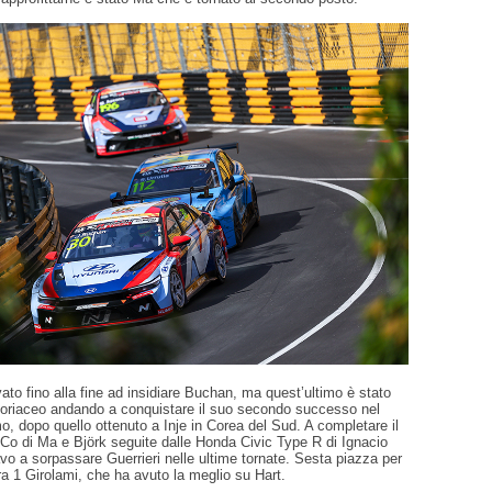
vato fino alla fine ad insidiare Buchan, ma quest’ultimo è stato
riaceo andando a conquistare il suo secondo successo nel
, dopo quello ottenuto a Inje in Corea del Sud. A completare il
 Co di Ma e Björk seguite dalle Honda Civic Type R di Ignacio
o a sorpassare Guerrieri nelle ultime tornate. Sesta piazza per
gara 1 Girolami, che ha avuto la meglio su Hart.