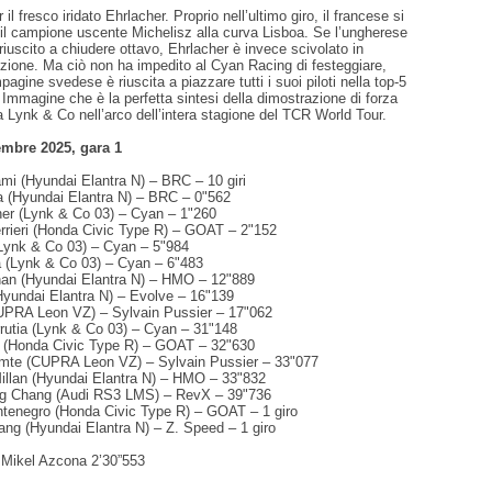
il fresco iridato Ehrlacher. Proprio nell’ultimo giro, il francese si
 il campione uscente Michelisz alla curva Lisboa. Se l’ungherese
riuscito a chiudere ottavo, Ehrlacher è invece scivolato in
zione. Ma ciò non ha impedito al Cyan Racing di festeggiare,
agine svedese è riuscita a piazzare tutti i suoi piloti nella top-5
Immagine che è la perfetta sintesi della dimostrazione di forza
 Lynk & Co nell’arco dell’intera stagione del TCR World Tour.
mbre 2025, gara 1
ami (Hyundai Elantra N) – BRC – 10 giri
a (Hyundai Elantra N) – BRC – 0"562
her (Lynk & Co 03) – Cyan – 1"260
rrieri (Honda Civic Type R) – GOAT – 2"152
(Lynk & Co 03) – Cyan – 5"984
 (Lynk & Co 03) – Cyan – 6"483
han (Hyundai Elantra N) – HMO – 12"889
Hyundai Elantra N) – Evolve – 16"139
UPRA Leon VZ) – Sylvain Pussier – 17"062
rrutia (Lynk & Co 03) – Cyan – 31"148
a (Honda Civic Type R) – GOAT – 32"630
omte (CUPRA Leon VZ) – Sylvain Pussier – 33"077
llan (Hyundai Elantra N) – HMO – 33"832
ng Chang (Audi RS3 LMS) – RevX – 39"736
ntenegro (Honda Civic Type R) – GOAT – 1 giro
ang (Hyundai Elantra N) – Z. Speed – 1 giro
: Mikel Azcona 2’30”553