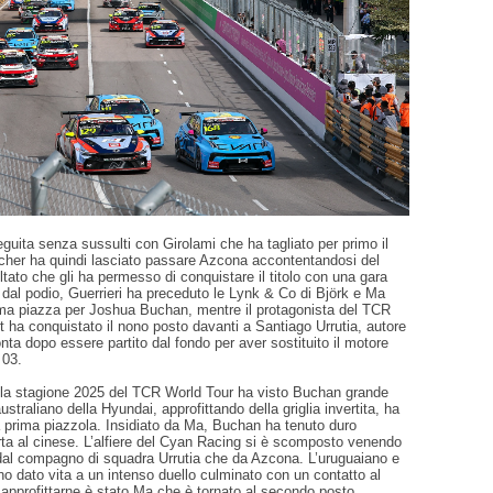
guita senza sussulti con Girolami che ha tagliato per primo il
acher ha quindi lasciato passare Azcona accontentandosi del
ultato che gli ha permesso di conquistare il titolo con una gara
i dal podio, Guerrieri ha preceduto le Lynk & Co di Björk e Ma
ma piazza per Joshua Buchan, mentre il protagonista del TCR
ha conquistato il nono posto davanti a Santiago Urrutia, autore
onta dopo essere partito dal fondo per aver sostituito il motore
 03.
ella stagione 2025 del TCR World Tour ha visto Buchan grande
ustraliano della Hyundai, approfittando della griglia invertita, ha
la prima piazzola. Insidiato da Ma, Buchan ha tenuto duro
rta al cinese. L’alfiere del Cyan Racing si è scomposto venendo
dal compagno di squadra Urrutia che da Azcona. L’uruguaiano e
o dato vita a un intenso duello culminato con un contatto al
 approfittarne è stato Ma che è tornato al secondo posto.