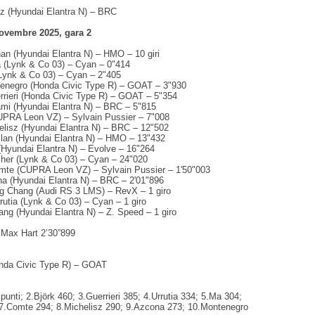
sz (Hyundai Elantra N) – BRC
ovembre 2025, gara 2
an (Hyundai Elantra N) – HMO – 10 giri
 (Lynk & Co 03) – Cyan – 0"414
(Lynk & Co 03) – Cyan – 2"405
tenegro (Honda Civic Type R) – GOAT – 3"930
rrieri (Honda Civic Type R) – GOAT – 5"354
lami (Hyundai Elantra N) – BRC – 5"815
UPRA Leon VZ) – Sylvain Pussier – 7"008
helisz (Hyundai Elantra N) – BRC – 12"502
lan (Hyundai Elantra N) – HMO – 13"432
(Hyundai Elantra N) – Evolve – 16"264
cher (Lynk & Co 03) – Cyan – 24"020
omte (CUPRA Leon VZ) – Sylvain Pussier – 1'50"003
na (Hyundai Elantra N) – BRC – 2'01"896
g Chang (Audi RS 3 LMS) – RevX – 1 giro
rutia (Lynk & Co 03) – Cyan – 1 giro
ang (Hyundai Elantra N) – Z. Speed – 1 giro
: Max Hart 2’30”899
onda Civic Type R) – GOAT
punti; 2.Björk 460; 3.Guerrieri 385; 4.Urrutia 334; 5.Ma 304;
 7.Comte 294; 8.Michelisz 290; 9.Azcona 273; 10.Montenegro