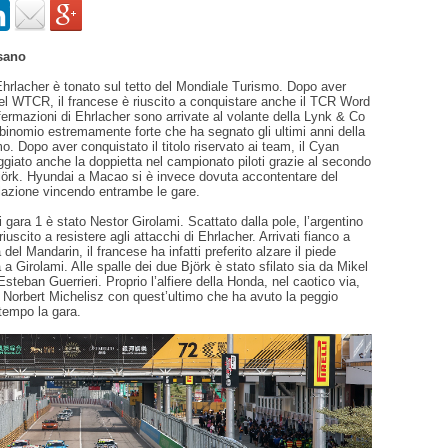
sano
rlacher è tonato sul tetto del Mondiale Turismo. Dopo aver
 nel WTCR, il francese è riuscito a conquistare anche il TCR Word
ffermazioni di Ehrlacher sono arrivate al volante della Lynk & Co
binomio estremamente forte che ha segnato gli ultimi anni della
o. Dopo aver conquistato il titolo riservato ai team, il Cyan
giato anche la doppietta nel campionato piloti grazie al secondo
jörk. Hyundai a Macao si è invece dovuta accontentare del
lazione vincendo entrambe le gare.
i gara 1 è stato Nestor Girolami. Scattato dalla pole, l’argentino
iuscito a resistere agli attacchi di Ehrlacher. Arrivati fianco a
 del Mandarin, il francese ha infatti preferito alzare il piede
 a Girolami. Alle spalle dei due Björk è stato sfilato sia da Mikel
teban Guerrieri. Proprio l’alfiere della Honda, nel caotico via,
 Norbert Michelisz con quest’ultimo che ha avuto la peggio
tempo la gara.