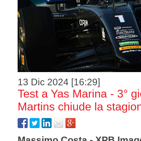
13 Dic 2024 [16:29]
Test a Yas Marina - 3° g
Martins chiude la stagio
Massimo Costa - XPB Imag