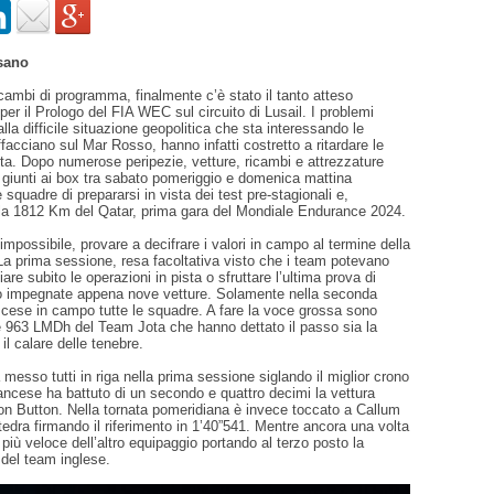
sano
ambi di programma, finalmente c’è stato il tanto atteso
er il Prologo del FIA WEC sul circuito di Lusail. I problemi
 alla difficile situazione geopolitica che sta interessando le
ffacciano sul Mar Rosso, hanno infatti costretto a ritardare le
sta. Dopo numerose peripezie, vetture, ricambi e attrezzature
 giunti ai box tra sabato pomeriggio e domenica mattina
 squadre di prepararsi in vista dei test pre-stagionali e,
r la 1812 Km del Qatar, prima gara del Mondiale Endurance 2024.
 impossibile, provare a decifrare i valori in campo al termine della
La prima sessione, resa facoltativa visto che i team potevano
iare subito le operazioni in pista o sfruttare l’ultima prova di
o impegnate appena nove vetture. Solamente nella seconda
cese in campo tutte le squadre. A fare la voce grossa sono
e 963 LMDh del Team Jota che hanno dettato il passo sia la
il calare delle tenebre.
esso tutti in riga nella prima sessione siglando il miglior crono
francese ha battuto di un secondo e quattro decimi la vettura
on Button. Nella tornata pomeridiana è invece toccato a Callum
attedra firmando il riferimento in 1’40”541. Mentre ancora una volta
 più veloce dell’altro equipaggio portando al terzo posto la
 del team inglese.