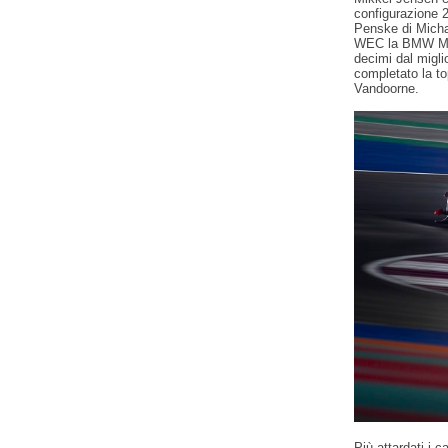
configurazione 2
Penske di Micha
WEC la BMW M H
decimi dal migli
completato la t
Vandoorne.
Più attardati i 