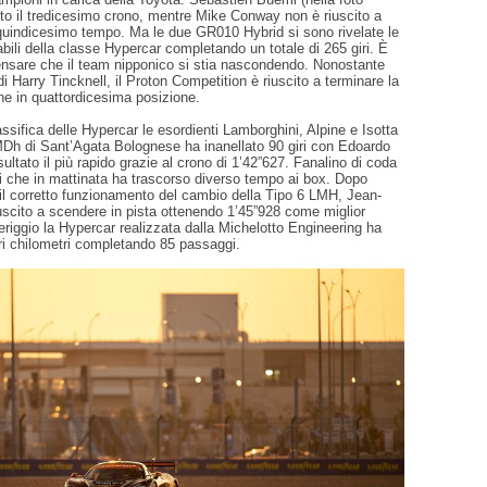
to il tredicesimo crono, mentre Mike Conway non è riuscito a
 quindicesimo tempo. Ma le due GR010 Hybrid si sono rivelate le
dabili della classe Hypercar completando un totale di 265 giri. È
pensare che il team nipponico si stia nascondendo. Nonostante
 di Harry Tincknell, il Proton Competition è riuscito a terminare la
e in quattordicesima posizione.
assifica delle Hypercar le esordienti Lamborghini, Alpine e Isotta
MDh di Sant’Agata Bolognese ha inanellato 90 giri con Edoardo
sultato il più rapido grazie al crono di 1’42”627. Fanalino di coda
ni che in mattinata ha trascorso diverso tempo ai box. Dopo
 il corretto funzionamento del cambio della Tipo 6 LMH, Jean-
uscito a scendere in pista ottenendo 1’45”928 come miglior
iggio la Hypercar realizzata dalla Michelotto Engineering ha
ri chilometri completando 85 passaggi.