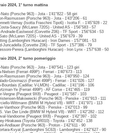
aio 2024, 1° turno mattina
t-Nato (Porsche 963) - Jota - 1'41"822 - 58 giri
on-Rasmussen (Porsche 963) - Jota - 1'43"206 - 61
ennett-Vernay (Isotta Fraschini Tipo6) - Isotta F. - 1'45"928 - 22
Costa-Saucy (McLaren 720S) - United AS - 1'56"583 - 57
Andrade-Eastwood (Corvette Z06) - TF Sport - 1'56"634 - 53
-Sato (McLaren 720S) - United AS - 1'56"679 - 39
tting (Lamborghini Huracan) - Iron Dames - 1'57"081 - 53
-Juncadella (Corvette Z06) - TF Sport - 1'57"386 - 79
essoni-Perera (Lamborghini Huracan) - Iron Lynx - 1'57"638 - 50
raio 2024, 2° turno pomeriggio
t-Nato (Porsche 963) - Jota - 1'40"541 - 123 giri
-Nielsen (Ferrari 499P) - Ferrari - 1'40"673 - 113
on-Rasmussen (Porsche 963) - Jota - 1'40"950 - 124
alado-Giovinazzi (Ferrari 499P) - Ferrari - 1'41"026 - 127
Bourdais (Cadillac V-LMDh) - Cadillac - 1'41"196 - 106
rtzman-Ye (Ferrari 499P) - AF Corse - 1'41"465 - 119
er-Vergne (Peugeot 9X8) - Peugeot - 1'41"587 - 103
ristensen-Makowiecki (Porsche 963) - Penske - 1'41"913 - 111
rciello-Wittmann (BMW M Hybrid V8) - WRT - 1'41"971 - 113
rer-Vanthoor (Porsche 963) - Penske - 1'42"013 - 99
t-S. Van Der Linde (BMW M Hybrid V8) - WRT - 1'42"282 - 112
uval-Vandoorne (Peugeot 9X8) - Peugeot - 1'42"397 - 102
ley-Hirakawa (Toyota GR010) - Toyota - 1'42"452 - 138
ani-Andlauer (Porsche 963) - Proton - 1'42"611 - 90
Mortara-Kvyat (Lamborghini SC63) - Lamborghini - 1'42"627 - 90