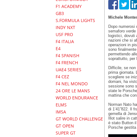
F1 ACADEMY
GB3
Michele Monte
S.FORMULA LIGHTS
Dopo numerosi c
INDY NXT
semaforo verde p
USF PRO
logistici, dovuti
nazioni che si a
F4 ITALIA
operazioni in pi
E4
sono finalmente
permettendo alle
F4 SPANISH
soprattutto, pe
F4 FRENCH
Difficile, se non
UAE4 SERIES
prima giornata. 
F4 CEZ
scegliere se iniz
domani, ha vist
F4 NEL MONDO
sessione sono s
24 ORE LE MANS
state le Porsch
mattina che con 
WORLD ENDURANCE
ELMS
Norman Nato ha m
di 1’41”822. Il 
IMSA
gemella di Jens
Illot salire in c
GT WORLD CHALLENGE
è stato Button il
GT OPEN
Porsche gestita
SUPER GT