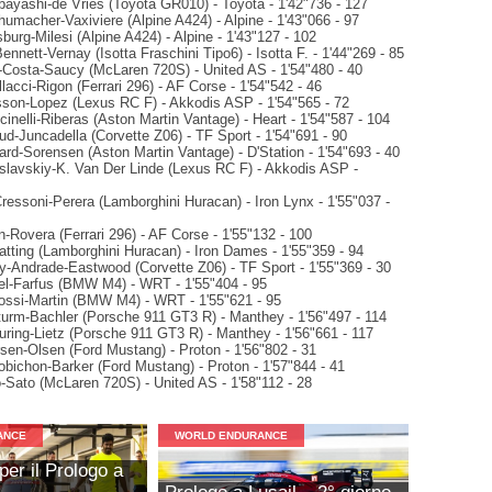
ayashi-de Vries (Toyota GR010) - Toyota - 1'42"736 - 127
humacher-Vaxiviere (Alpine A424) - Alpine - 1'43"066 - 97
burg-Milesi (Alpine A424) - Alpine - 1'43"127 - 102
Bennett-Vernay (Isotta Fraschini Tipo6) - Isotta F. - 1'44"269 - 85
-Costa-Saucy (McLaren 720S) - United AS - 1'54"480 - 40
llacci-Rigon (Ferrari 296) - AF Corse - 1'54"542 - 46
son-Lopez (Lexus RC F) - Akkodis ASP - 1'54"565 - 72
nelli-Riberas (Aston Martin Vantage) - Heart - 1'54"587 - 104
d-Juncadella (Corvette Z06) - TF Sport - 1'54"691 - 90
rd-Sorensen (Aston Martin Vantage) - D'Station - 1'54"693 - 40
slavskiy-K. Van Der Linde (Lexus RC F) - Akkodis ASP -
ressoni-Perera (Lamborghini Huracan) - Iron Lynx - 1'55"037 -
-Rovera (Ferrari 296) - AF Corse - 1'55"132 - 100
atting (Lamborghini Huracan) - Iron Dames - 1'55"359 - 94
-Andrade-Eastwood (Corvette Z06) - TF Sport - 1'55"369 - 30
el-Farfus (BMW M4) - WRT - 1'55"404 - 95
Rossi-Martin (BMW M4) - WRT - 1'55"621 - 95
turm-Bachler (Porsche 911 GT3 R) - Manthey - 1'56"497 - 114
uring-Lietz (Porsche 911 GT3 R) - Manthey - 1'56"661 - 117
sen-Olsen (Ford Mustang) - Proton - 1'56"802 - 31
obichon-Barker (Ford Mustang) - Proton - 1'57"844 - 41
o-Sato (McLaren 720S) - United AS - 1'58"112 - 28
ANCE
WORLD ENDURANCE
per il Prologo a