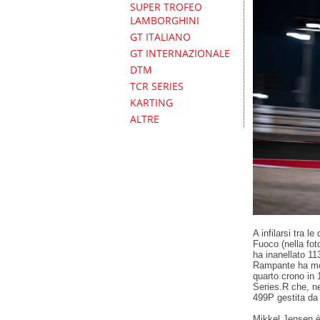
SUPER TROFEO
LAMBORGHINI
GT ITALIANO
GT INTERNAZIONALE
DTM
TCR SERIES
KARTING
ALTRE
A infilarsi tra 
Fuoco (nella fot
ha inanellato 11
Rampante ha mos
quarto crono in 1
Series.R che, ne
499P gestita da
Mikkel Jensen è 