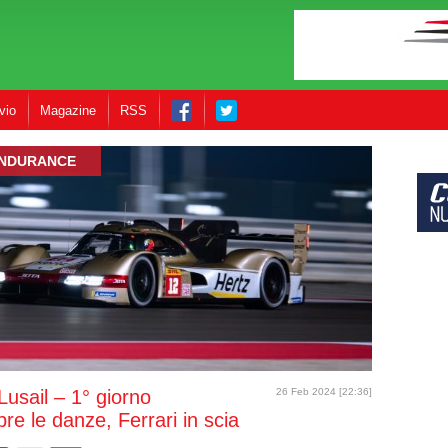
vio
Magazine
RSS
NDURANCE
Lusail – 1° giorno
26 Feb 2024 [22:36]
re le danze, Ferrari in scia