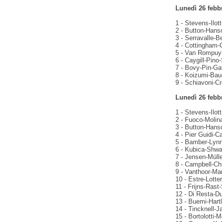
Lunedì 26 febbr
1 - Stevens-Ilot
2 - Button-Hans
3 - Serravalle-B
4 - Cottingham-
5 - Van Rompuy-
6 - Caygill-Pino
7 - Bovy-Pin-Ga
8 - Koizumi-Baud
9 - Schiavoni-Cr
Lunedì 26 febb
1 - Stevens-Ilot
2 - Fuoco-Molina
3 - Button-Hans
4 - Pier Guidi-C
5 - Bamber-Lynn-
6 - Kubica-Shwa
7 - Jensen-Müll
8 - Campbell-Ch
9 - Vanthoor-Ma
10 - Estre-Lotte
11 - Frijns-Ras
12 - Di Resta-D
13 - Buemi-Hart
14 - Tincknell-J
15 - Bortolotti-