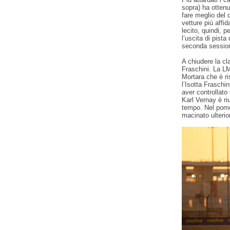
sopra) ha ottenu
fare meglio del
vetture più affi
lecito, quindi, 
l’uscita di pista
seconda session
A chiudere la cl
Fraschini. La L
Mortara che è ri
l’Isotta Fraschi
aver controllato
Karl Vernay è ri
tempo. Nel pomer
macinato ulterio