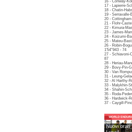
16 - Conway-Kob
17 - Lapierre-Sc
18 - Chatin-Habs
19 - Serravalle-
20 - Cottingham
21 - Flohr-Caste
22 - Kimura-Mas
23 - James-Manci
24 - Koizumi-Bau
25 - Mateu-Basta
26 - Robin-Bogu
1'54"943 - 74
27 - Schiavoni-C
87
28 - Heriau-Mann
29 - Bovy-Pin-G
30 - Van Rompuy
31 - Leung-Gela
32 - Al Harthy-
33 - Malykhin-S
34 - Shahin-Sch
35 - Roda-Peder
36 - Hardwick-R
37 - Caygill-Pin
WORLD ENDUR
Nuovi orari 