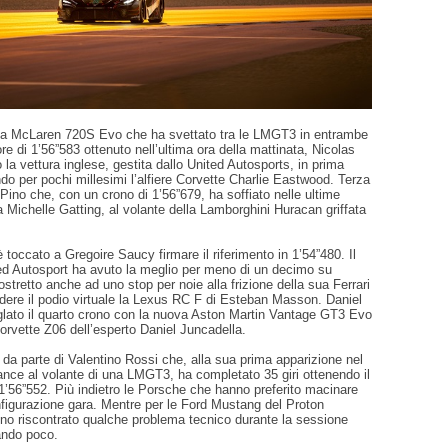
la McLaren 720S Evo che ha svettato tra le LMGT3 in entrambe
ore di 1’56”583 ottenuto nell’ultima ora della mattinata, Nicolas
 la vettura inglese, gestita dallo United Autosports, in prima
do per pochi millesimi l’alfiere Corvette Charlie Eastwood. Terza
Pino che, con un crono di 1’56”679, ha soffiato nelle ultime
 a Michelle Gatting, al volante della Lamborghini Huracan griffata
 toccato a Gregoire Saucy firmare il riferimento in 1’54”480. Il
ted Autosport ha avuto la meglio per meno di un decimo su
stretto anche ad uno stop per noie alla frizione della sua Ferrari
dere il podio virtuale la Lexus RC F di Esteban Masson. Daniel
iglato il quarto crono con la nuova Aston Martin Vantage GT3 Evo
orvette Z06 dell’esperto Daniel Juncadella.
 da parte di Valentino Rossi che, alla sua prima apparizione nel
nce al volante di una LMGT3, ha completato 35 giri ottenendo il
 1’56”552. Più indietro le Porsche che hanno preferito macinare
nfigurazione gara. Mentre per le Ford Mustang del Proton
no riscontrato qualche problema tecnico durante la sessione
ando poco.