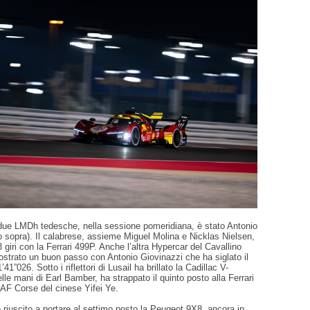
le due LMDh tedesche, nella sessione pomeridiana, è stato Antonio
o sopra). Il calabrese, assieme Miguel Molina e Nicklas Nielsen,
3 giri con la Ferrari 499P. Anche l’altra Hypercar del Cavallino
trato un buon passo con Antonio Giovinazzi che ha siglato il
’41”026. Sotto i riflettori di Lusail ha brillato la Cadillac V-
lle mani di Earl Bamber, ha strappato il quinto posto alla Ferrari
 AF Corse del cinese Yifei Ye.
riuscito a portare al settimo posto la Peugeot 9X8, ancora in