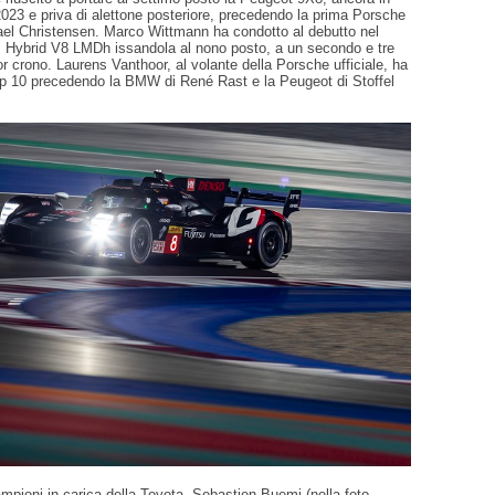
023 e priva di alettone posteriore, precedendo la prima Porsche
el Christensen. Marco Wittmann ha condotto al debutto nel
ybrid V8 LMDh issandola al nono posto, a un secondo e tre
or crono. Laurens Vanthoor, al volante della Porsche ufficiale, ha
op 10 precedendo la BMW di René Rast e la Peugeot di Stoffel
campioni in carica della Toyota. Sebastien Buemi (nella foto