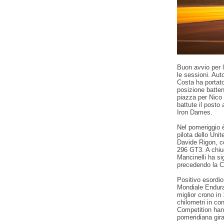
Buon avvio per 
le sessioni. Aut
Costa ha portato
posizione batten
piazza per Nico 
battute il posto
Iron Dames.
Nel pomeriggio è
pilota dello Uni
Davide Rigon, co
296 GT3. A chiu
Mancinelli ha s
precedendo la C
Positivo esordio
Mondiale Endura
miglior crono in
chilometri in co
Competition han
pomeridiana gir