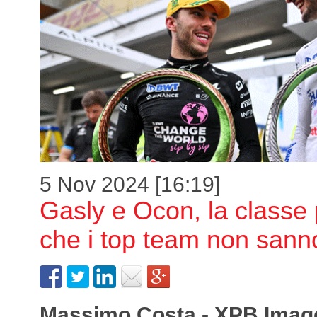
5 Nov 2024 [16:19]
Gasly e Ocon, la classe
che i top team non sann
Massimo Costa - XPB Imag