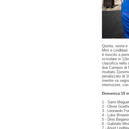
Quinta, sesta e 
Minì e Lindblad. 
è riuscito a porr
scivolare in 12e
classifica nella
due Campos di 
risultato 11esim
penalizzato di 1
mentre va segnal
interruzioni, con
Domenica 19 ma
1 - Sami Megueto
2 - Oliver Goet
3 - Leonardo For
4 - Luke Brownin
5 - Dino Begano
6 - Gabriele Min
7 - Arvid Lindbl