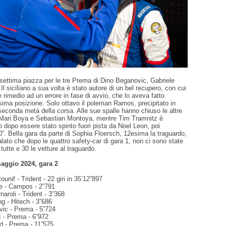
settima piazza per le tre Prema di Dino Beganovic, Gabriele
Il siciliano a sua volta è stato autore di un bel recupero, con cui
e rimedio ad un errore in fase di avvio, che lo aveva fatto
sima posizione. Solo ottavo il poleman Ramos, precipitato in
 seconda metà della corsa. Alle sue spalle hanno chiuso le altre
Mari Boya e Sebastian Montoya, mentre Tim Tramnitz è
o dopo essere stato spinto fuori pista da Noel Leon, poi
0”. Bella gara da parte di Sophia Floersch, 12esima la traguardo,
ato che dopo le quattro safety-car di gara 1, non ci sono state
 tutte e 30 le vetture al traguardo.
ggio 2024, gara 2‍
unif - Trident - 22 giri in 35’12”897
he - Campos - 2”791
naroli - Trident - 3”368
g - Hitech - 3”686
vic - Prema - 5”724
ì - Prema - 6”972
ad - Prema - 11”575