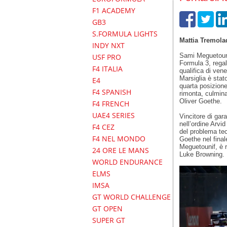
F1 ACADEMY
GB3
S.FORMULA LIGHTS
Mattia Tremola
INDY NXT
Sami Meguetounif
USF PRO
Formula 3, regal
F4 ITALIA
qualifica di vene
Marsiglia è sta
E4
quarta posizione 
F4 SPANISH
rimonta, culmina
Oliver Goethe.
F4 FRENCH
UAE4 SERIES
Vincitore di gar
nell’ordine Arvi
F4 CEZ
del problema te
F4 NEL MONDO
Goethe nel finale
Meguetounif, è r
24 ORE LE MANS
Luke Browning.
WORLD ENDURANCE
ELMS
IMSA
GT WORLD CHALLENGE
GT OPEN
SUPER GT