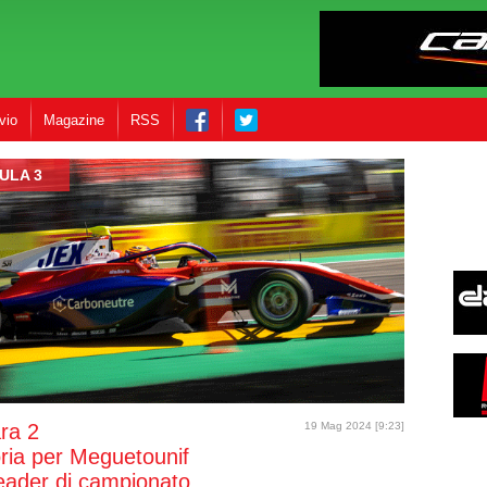
vio
Magazine
RSS
ULA 3
ra 2
19 Mag 2024 [9:23]
oria per Meguetounif
leader di campionato