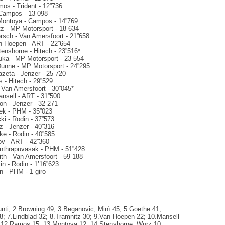
mos - Trident - 12”736
 Campos - 13”098
Montoya - Campos - 14”769
tz - MP Motorsport - 18”634
ersch - Van Amersfoort - 21”658
n Hoepen - ART - 22”654
tenshorne - Hitech - 23”516*
uka - MP Motorsport - 23”554
Dunne - MP Motorsport - 24”295
azeta - Jenzer - 25”720
s - Hitech - 29”529
- Van Amersfoort - 30”045*
ansell - ART - 31”500
on - Jenzer - 32”271
ek - PHM - 35”023
cki - Rodin - 37”573
z - Jenzer - 40”316
ke - Rodin - 40”585
ov - ART - 42”360
Inthrapuvasak - PHM - 51”428
h - Van Amersfoort - 59”188
in - Rodin - 1’16”623
in - PHM - 1 giro
unti; 2.Browning 49; 3.Beganovic, Minì 45; 5.Goethe 41;
8; 7.Lindblad 32; 8.Tramnitz 30; 9.Van Hoepen 22; 10.Mansell
 12.Ramos 15; 13.Montoya 12; 14.Stenshorne, Wurz 10;