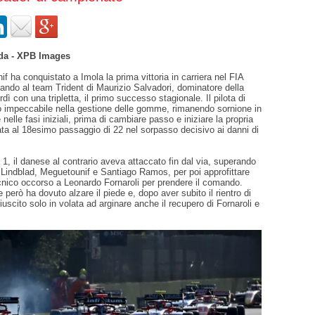
da - XPB Images
 ha conquistato a Imola la prima vittoria in carriera nel FIA
ando al team Trident di Maurizio Salvadori, dominatore della
rdì con una tripletta, il primo successo stagionale. Il pilota di
to impeccabile nella gestione delle gomme, rimanendo sornione in
nelle fasi iniziali, prima di cambiare passo e iniziare la propria
ta al 18esimo passaggio di 22 nel sorpasso decisivo ai danni di
a 1, il danese al contrario aveva attaccato fin dal via, superando
d Lindblad, Meguetounif e Santiago Ramos, per poi approfittare
cnico occorso a Leonardo Fornaroli per prendere il comando.
 però ha dovuto alzare il piede e, dopo aver subito il rientro di
iuscito solo in volata ad arginare anche il recupero di Fornaroli e