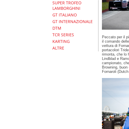
SUPER TROFEO
LAMBORGHINI
GT ITALIANO
GT INTERNAZIONALE
DTM
TCR SERIES
Peccato per il p
KARTING
il comando delle
vettura di Fornar
ALTRE
portacolori Trid
rimonta, che lo 
Lindblad e Ramo
campionato, che 
Browning, buon q
Fornaroli (Dutch