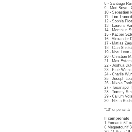
8 - Santiago Ra
9 - Mari Boya -
10 - Sebastian 
11 - Tim Tramni
12 - Sophia Flo
13 - Laurens Va
14 - Martinius S
15 - Kacper Szt
16 - Alexander 
17 - Matias Zag
18 - Cian Shield
19 - Noel Leon 
20 - Christian M
21 - Max Esters
22 - Joshua Duf
23 - Piotr Wisni
24 - Charlie Wur
25 - Joseph Loa
26 - Nikola Tsol
27 - Tasanapol 
28 - Tommy Smit
29 - Callum Vois
30 - Nikita Bedr
*10” di penalità
Il campionato
1.Fornaroli 52 p
6.Meguetounif 3
20; 11.Boya 19;