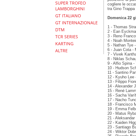
SUPER TROFEO
cogliere le occa
LAMBORGHINI
tra Gino Trappa
GT ITALIANO
Domenica 22 gi
GT INTERNAZIONALE
1 - Thomas Stra
DTM
2 - Ean Eyckma
3 - Reno Franco
TCR SERIES
4 - Noah Montei
KARTING
5 - Nathan Tye -
6 - Juan Cota -
ALTRE
7 - Vivek Kanth
8 - Niklas Schau
9 - Alfio Spina 
10 - Hudson Sch
11 - Santino Pa
12 - Kyuho Lee 
13 - Filippo Fior
14 - Alexander 
15 - René Lamm
16 - Sacha Van'
17 - Nacho Tuno
18 - Francisco 
19 - Emma Felbe
20 - Matus Ryba
21 - Aleksandar
22 - Kaiden Higg
23 - Santiago B
24 - Wiktor Dobr