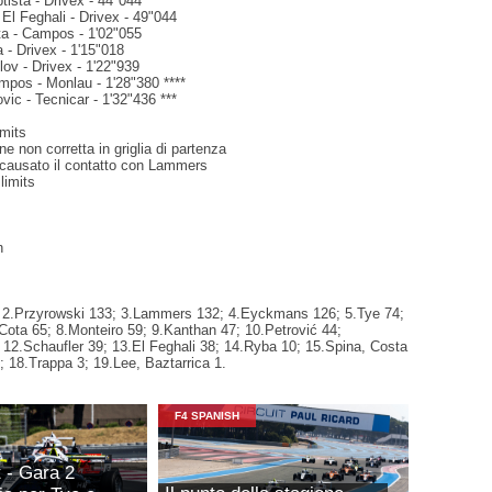
tista - Drivex - 44"044
 El Feghali - Drivex - 49"044
ta - Campos - 1'02"055
 - Drivex - 1'15"018
ov - Drivex - 1'22"939
mpos - Monlau - 1'28"380 ****
ovic - Tecnicar - 1'32"436 ***
imits
ne non corretta in griglia di partenza
r causato il contatto con Lammers
 limits
n
 2.Przyrowski 133; 3.Lammers 132; 4.Eyckmans 126; 5.Tye 74;
Cota 65; 8.Monteiro 59; 9.Kanthan 47; 10.Petrović 44;
 12.Schaufler 39; 13.El Feghali 38; 14.Ryba 10; 15.Spina, Costa
; 18.Trappa 3; 19.Lee, Baztarrica 1.
F4 SPANISH
t - Gara 2