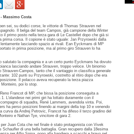
t - Massimo Costa
n sei, su dodici corse, le vittorie di Thomas Strauven nel
pagnolo. Il belga del team Campos, già campione della Winter
to il primo posto nella terza gara di Le Castellet dopo che già si
a prima corsa. Il copione è stato uguale: Jan Przyrowski dalla
 lentamente lasciando spazio ai rivali. Ean Eyckmans di MP
portato in prima posizione, ma al primo giro Strauven lo ha
no salutato la compagnia e a un certo punto Eyckmans ha dovuto
 bianca lasciando andare Strauven, troppo veloce. Un binomio
 Strauven-Campos, tanto che il vantaggio in classifica generale
ante: 102 punti su Przyrowski, costretto al ritiro dopo che era
posizione. Il polacco aveva recuperato la terza piazza
Monteiro, poi lo stop.
 Reno Francot di MP, che bissa la posizione conseguita a
 1. L'olandese nei primi giri ha lottato duramente con il
 compagno di squadra, René Lammers, avendola vinta. Poi,
s ha perso posizioni finendo ai margini della top 10 e venendo
ima curva da Andrej Petrovic, Francot ha difeso il terzo gradino del
nteiro e Nathan Tye, vincitore di gara 2.
per Juan Cota che nel finale è stato protagonista con Vivek
 Schaufler di una bella battaglia. Gran recupero dalla 18esima
tenza per Alfio Spina, nono alla bandiera a scacchi e bravo nel