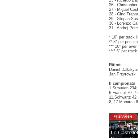
25 - Ricardo Bap
26 - Christopher
27 - Miguel Cos
28 - Gino Trappa
29 - Stepan Susl
30 - Lorenzo Ca
31 - Andrej Petr
* 10" per track l
** 5" per posizio
*** 10" per ave
**** 5" per track
Ritirati
Daniel Dallakya
Jan Przyrowski
Il campionato
1.Strauven 234;
6.Francot 70; 7.
11.Schwartz 42;
8; 17.Monarca 6
F4 SPANISH
Le Castelle