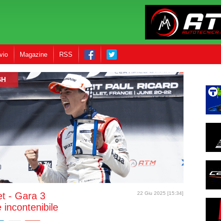
vio
Magazine
RSS
SH
et - Gara 3
22 Giu 2025 [15:34]
 incontenibile