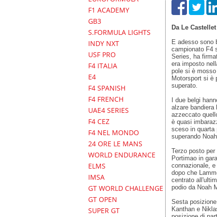
F1 ACADEMY
GB3
Da Le Castelle
S.FORMULA LIGHTS
E adesso sono be
INDY NXT
campionato F4 s
USF PRO
Series, ha firma
era imposto nell
F4 ITALIA
pole si è mosso
E4
Motorsport si è 
superato.
F4 SPANISH
F4 FRENCH
I due belgi han
alzare bandiera
UAE4 SERIES
azzeccato quello
F4 CEZ
è quasi imbarazz
sceso in quarta 
F4 NEL MONDO
superando Noah 
24 ORE LE MANS
Terzo posto per
WORLD ENDURANCE
Portimao in gara
ELMS
connazionale, e
dopo che Lammer
IMSA
centrato all'ult
podio da Noah Mo
GT WORLD CHALLENGE
GT OPEN
Sesta posizione 
Kanthan e Niklas
SUPER GT
posizione di par