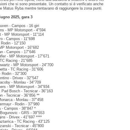
sioni che si sono presentate. Un contatto si è verificato anche
 e Matus Ryba mentre tentavano di raggiungere la zona punti.
ugno 2025, gara 3
uven - Campos - 16 giri
ns - MP Motorsport - 4"594
t - MP Motorsport - 11"114
ro - Campos - 11"698
 Rodin - 12"150
 MP Motorsport - 16"682
an - Campos - 17"646
fler - MP Motorsport - 17"671
- TC Racing - 21"685
wartz - MP Motorsport - 24"700
netta - TC Racing - 31"606
- Rodin - 32"300
entino - Drivex - 32"547
Jacoby - Monlau - 34"709
ers - MP Motorsport - 34"934
t Pad Bosch - Tecnicar - 36"163
n - Tecnicar - 36"856 **
Monarca - Monlau - 37"458
rmayr - Rodin - 37"980
 - Campos - 38"847 *
 Bogunovic - GRS - 39"553
ins - Drivex - 41"697 ****
aztarrica - TC Racing - 43"125
zanski - Tecnicar - 45"800