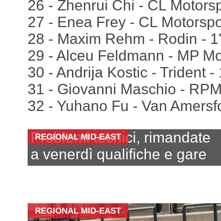
26 - Zhenrui Chi - CL Motorsp
27 - Enea Frey - CL Motorspo
28 - Maxim Rehm - Rodin - 1
29 - Alceu Feldmann - MP Mot
30 - Andrija Kostic - Trident 
31 - Giovanni Maschio - RPM
32 - Yuhano Fu - Van Amersfo
Problemi tecnici, rimandate
REGIONAL MID-EAST
a venerdì qualifiche e gare
REGIONAL MID-EAST